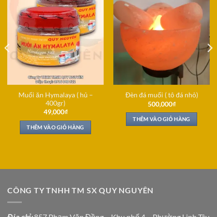
Muối ăn Hymalaya ( hủ –
Đèn đá muối ( tô đá nhỏ)
400gr)
500,000
₫
49,000
₫
THÊM VÀO GIỎ HÀNG
THÊM VÀO GIỎ HÀNG
CÔNG TY TNHH TM SX QUY NGUYÊN
Địa chỉ
:
857 Phạm Văn Đồng
–
Khu phố 4 – Phường Linh Tây