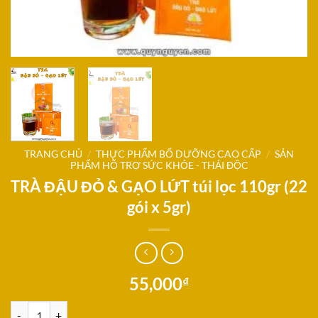
TRANG CHỦ
/
THỰC PHẨM BỔ DƯỠNG CAO CẤP
/
SẢN
PHẨM HỖ TRỢ SỨC KHỎE - THẢI ĐỘC
TRÀ ĐẬU ĐỎ & GẠO LỨT túi lọc 110gr (22
gói x 5gr)
55,000
₫
TRÀ ĐẬU ĐỎ & GẠO LỨT túi lọc 110gr (22 gói x 5gr) số lượng