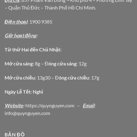
– Quận Thủ Đức – Thành Phố Hồ Chí Minh.
Địện thoại
: 1900 9385
Giờ hoạt động
:
Từ thứ Hai đến Chủ Nhật:
Mở cửa sáng:
8g – Đ
óng cửa sáng
: 12g
Mở cửa chiều:
13g30 – Đ
óng cửa chiều
: 17g
Ngày Lễ Tết: Nghỉ
Website
:
https
://quynguyen.com
–
Email
:
info@quynguyen.com
BẢN ĐỒ