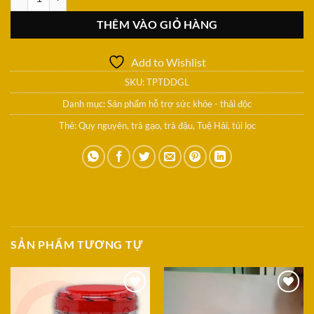
THÊM VÀO GIỎ HÀNG
Add to Wishlist
SKU:
TPTDDGL
Danh mục:
Sản phẩm hỗ trợ sức khỏe - thải độc
Thẻ:
Quy nguyên
,
trà gạo
,
trà đậu
,
Tuệ Hải
,
túi lọc
SẢN PHẨM TƯƠNG TỰ
Add to
Add to
Wishlist
Wishlist