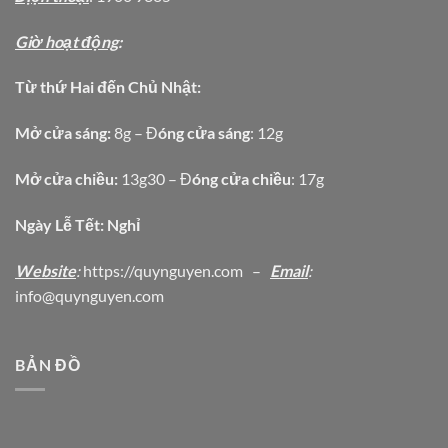
Giờ hoạt động
:
Từ thứ Hai đến Chủ Nhật:
Mở cửa sáng:
8g – Đ
óng cửa sáng
: 12g
Mở cửa chiều:
13g30 – Đ
óng cửa chiều
: 17g
Ngày Lễ Tết: Nghỉ
Website
:
https
://quynguyen.com
–
Email
:
info@quynguyen.com
BẢN ĐỒ