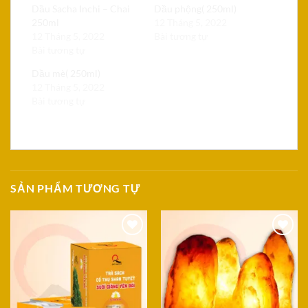
Dầu Sacha Inchi – Chai
Dầu phộng( 250ml)
250ml
12 Tháng 5, 2022
12 Tháng 5, 2022
Bài tương tự
Bài tương tự
Dầu mè( 250ml)
12 Tháng 5, 2022
Bài tương tự
SẢN PHẨM TƯƠNG TỰ
Add to
Add to
Wishlist
Wishlist