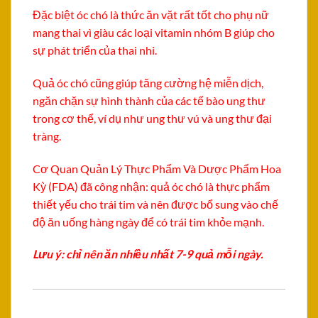
Đặc biệt óc chó là thức ăn vặt rất tốt cho phụ nữ
mang thai vì giàu các loại vitamin nhóm B giúp cho
sự phát triển của thai nhi.
Quả óc chó cũng giúp tăng cường hệ miễn dịch,
ngăn chặn sự hình thành của các tế bào ung thư
trong cơ thể, ví dụ như ung thư vú và ung thư đại
tràng.
Cơ Quan Quản Lý Thực Phẩm Và Dược Phẩm Hoa
Kỳ (FDA) đã công nhận: quả óc chó là thực phẩm
thiết yếu cho trái tim và nên được bổ sung vào chế
độ ăn uống hàng ngày để có trái tim khỏe mạnh.
Lưu ý: chỉ nên
ă
n
nhiều nhất 7-9 quả mỗi ngày.
Có liên quan