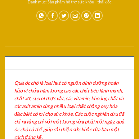
Danh mục:
Sản phẩm hỗ trợ sức khỏe - thải độc
MÔ TẢ
Quả óc chó là loại hạt có nguồn dinh dưỡng hoàn
hảo vì chứa hàm lượng cao các chất béo lành mạnh,
chất xơ, sterol thực vật, các vitamin, khoáng chất và
các axit amin cùng nhiều loại chất chống oxy hóa
đặc biệt có lợi cho sức khỏe. Các cuộc nghiên cứu đã
chỉ ra rằng chỉ với một lượng vừa phải mỗi ngày, quả
óc chó có thể giúp cải thiện sức khỏe của bạn một
cách đáng kể.