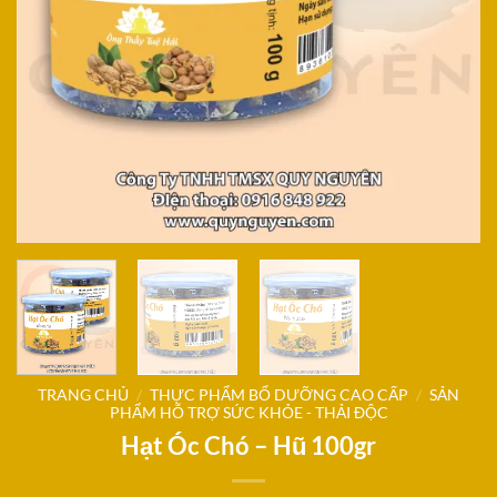
TRANG CHỦ
/
THỰC PHẨM BỔ DƯỠNG CAO CẤP
/
SẢN
PHẨM HỖ TRỢ SỨC KHỎE - THẢI ĐỘC
Hạt Óc Chó – Hũ 100gr