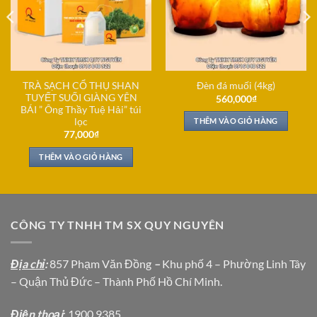
TRÀ SẠCH CỔ THỤ SHAN
Đèn đá muối (4kg)
TUYẾT SUỐI GIÀNG YÊN
560,000
₫
BÁI ” Ông Thầy Tuệ Hải” túi
lọc
THÊM VÀO GIỎ HÀNG
77,000
₫
THÊM VÀO GIỎ HÀNG
CÔNG TY TNHH TM SX QUY NGUYÊN
Địa chỉ
:
857 Phạm Văn Đồng
–
Khu phố 4 – Phường Linh Tây
– Quận Thủ Đức – Thành Phố Hồ Chí Minh.
Địện thoại
: 1900 9385