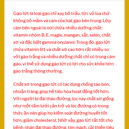
Gạo lứt là loại gạo chỉ xay bỏ trấu, tức vỏ lúa chứ
không bỏ mầm và cám của hạt gạo bên trong. Lớp
cám bên ngoài là nơi chứa nhiều dưỡng chất:
vitamin nhóm B, E, magie, mangan, sắt, selen, chất
xơ và đặc biệt gamma oryzanol. Trong đó, gạo lứt
chứa vitamin B1 và chất xơ cao hơn rất nhiều so
với gạo trắng và nhiều dưỡng chất chỉ có trong cám
gạo, vì thế sử dụng gạo lứt có lợi cho sức khỏe hơn
gạo trắng thông thường.
Chất xơ trong gạo lứt có tác dụng chống táo bón,
nhuận tràng, giúp hệ tiêu hóa hoạt động tốt hơn.
Với người bị đái tháo đường, lúc này chất xơ giống
như một tấm lưới cản trở và lọc đường có trong
thức ăn nên giúp họ kiểm soát đường huyết tốt
hơn, giảm cholesterol. Nhờ vậy, gạo lứt rất tốt cho
bệnh nhân đái tháo đường, tim mạch, cải thiện tiêu