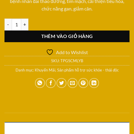
bệnh nhân đái tháo đường, tim mạch, cải thiện tiêu hóa,
chức năng gan, giảm cân.
Gạo Séng Cù Mường Lò Yên Bái ( hộp 2kg ) số lượng
THÊM VÀO GIỎ HÀNG
Add to Wishlist
SKU:
TPGSCMLYB
Danh mục:
Khuyến Mãi
,
Sản phẩm hỗ trợ sức khỏe - thải độc
MÔ TẢ