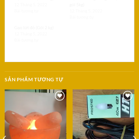
12 Tháng 5, 2022
gói 5kg)
Bài tương tự
12 Tháng 5, 2022
Bài tương tự
Gạo lứt đỏ (Gói 2 kg)
12 Tháng 5, 2022
Bài tương tự
SẢN PHẨM TƯƠNG TỰ
Add to
Add to
Wishlist
Wishlist