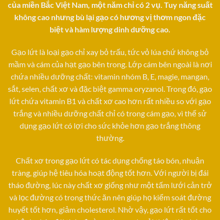
của miền Bắc Việt Nam, một năm chỉ có 2 vụ. Tuy năng suất
169,000₫.
không cao nhưng bù lại gạo có hương vị thơm ngon đặc
biệt và hàm lượng dinh dưỡng cao.
Gạo lứt là loại gạo chỉ xay bỏ trấu, tức vỏ lúa chứ không bỏ
mầm và cám của hạt gạo bên trong. Lớp cám bên ngoài là nơi
chứa nhiều dưỡng chất: vitamin nhóm B, E, magie, mangan,
sắt, selen, chất xơ và đặc biệt gamma oryzanol. Trong đó, gạo
lứt chứa vitamin B1 và chất xơ cao hơn rất nhiều so với gạo
trắng và nhiều dưỡng chất chỉ có trong cám gạo, vì thế sử
dụng gạo lứt có lợi cho sức khỏe hơn gạo trắng thông
thường.
Chất xơ trong gạo lứt có tác dụng chống táo bón, nhuận
tràng, giúp hệ tiêu hóa hoạt động tốt hơn. Với người bị đái
tháo đường, lúc này chất xơ giống như một tấm lưới cản trở
và lọc đường có trong thức ăn nên giúp họ kiểm soát đường
huyết tốt hơn, giảm cholesterol. Nhờ vậy, gạo lứt rất tốt cho