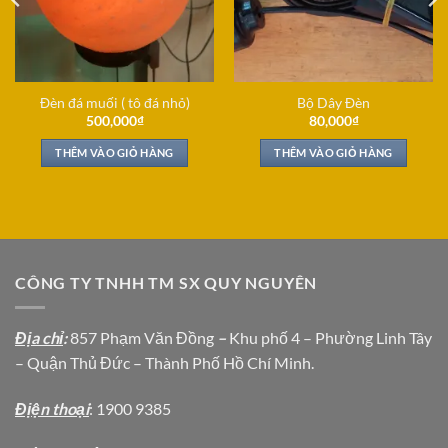
Đèn đá muối ( tô đá nhỏ)
Bộ Dây Đèn
500,000
₫
80,000
₫
THÊM VÀO GIỎ HÀNG
THÊM VÀO GIỎ HÀNG
CÔNG TY TNHH TM SX QUY NGUYÊN
Địa chỉ
:
857 Phạm Văn Đồng
–
Khu phố 4 – Phường Linh Tây
– Quận Thủ Đức – Thành Phố Hồ Chí Minh.
Địện thoại
: 1900 9385