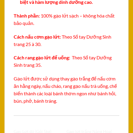
biệt và hàm lượng dinh dưỡng cao.
Thành phần:
100% gạo lứt sạch – không hóa chất
bảo quản.
Cách nấu cơm gạo lứt:
Theo Sổ tay Dưỡng Sinh
trang 25 à 30.
Cách rang gạo lứt để uống:
Theo Sổ tay Dưỡng
Sinh trang 35.
Gạo lứt được sử dụng thay gạo trắng để nấu cơm
ăn hằng ngày, nấu cháo, rang gạo nấu trà uống, chế
biến thành các loại bánh thơm ngon như bánh hỏi,
bún, phở, bánh tráng.
Có liên quan
Gạo Lứt đỏ (Gói 5kg)
Gạo lứt trắng Nàng Hoa(