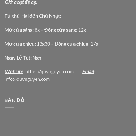
Giờ hoạt động
:
Từ thứ Hai đến Chủ Nhật:
Mở cửa sáng:
8g – Đ
óng cửa sáng
: 12g
Mở cửa chiều:
13g30 – Đ
óng cửa chiều
: 17g
Ngày Lễ Tết: Nghỉ
Website
:
https
://quynguyen.com
–
Email
:
info@quynguyen.com
BẢN ĐỒ