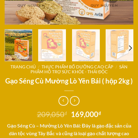
TRANG CHỦ
/
THỰC PHẨM BỔ DƯỠNG CAO CẤP
/
SẢN
PHẨM HỖ TRỢ SỨC KHỎE - THẢI ĐỘC
Gạo Séng Cù Mường Lò Yên Bái ( hộp 2kg )
Giá
Giá
209,050
169,000
₫
₫
gốc
hiện
Gạo Séng Cù – Mường Lò Yên Bái: Đây là gạo đặc sản của
là:
tại
dân tộc vùng Tây Bắc và cũng là loại gạo chất lượng cao
209,050₫.
là: