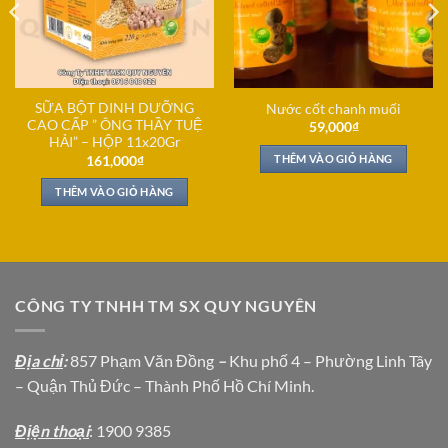
SỮA BỘT DINH DƯỠNG
Nước cốt chanh muối
CAO CẤP ” ÔNG THẦY TUỆ
59,000
₫
HẢI” – HỘP 11x20Gr
THÊM VÀO GIỎ HÀNG
161,000
₫
THÊM VÀO GIỎ HÀNG
CÔNG TY TNHH TM SX QUY NGUYÊN
Địa chỉ
:
857 Phạm Văn Đồng
–
Khu phố 4 – Phường Linh Tây
– Quận Thủ Đức – Thành Phố Hồ Chí Minh.
Địện thoại
: 1900 9385