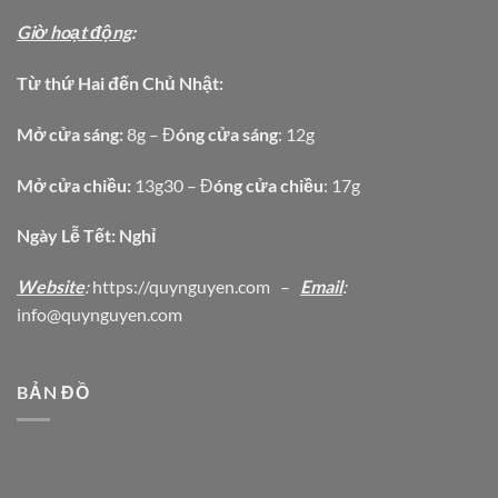
Giờ hoạt động
:
Từ thứ Hai đến Chủ Nhật:
Mở cửa sáng:
8g – Đ
óng cửa sáng
: 12g
Mở cửa chiều:
13g30 – Đ
óng cửa chiều
: 17g
Ngày Lễ Tết: Nghỉ
Website
:
https
://quynguyen.com
–
Email
:
info@quynguyen.com
BẢN ĐỒ