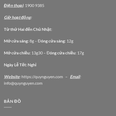
Địện thoại
: 1900 9385
Giờ hoạt động
:
Từ thứ Hai đến Chủ Nhật:
Mở cửa sáng:
8g – Đ
óng cửa sáng
: 12g
Mở cửa chiều:
13g30 – Đ
óng cửa chiều
: 17g
Ngày Lễ Tết: Nghỉ
Website
:
https
://quynguyen.com
–
Email
:
info@quynguyen.com
BẢN ĐỒ