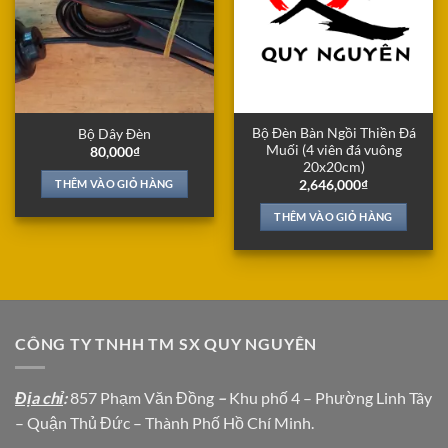
Bộ Đèn Bàn Ngồi Thiền Đá
Bộ Dây Đèn
Muối (4 viên đá vuông
80,000
₫
20x20cm)
THÊM VÀO GIỎ HÀNG
2,646,000
₫
THÊM VÀO GIỎ HÀNG
CÔNG TY TNHH TM SX QUY NGUYÊN
Địa chỉ
:
857 Phạm Văn Đồng
–
Khu phố 4 – Phường Linh Tây
– Quận Thủ Đức – Thành Phố Hồ Chí Minh.