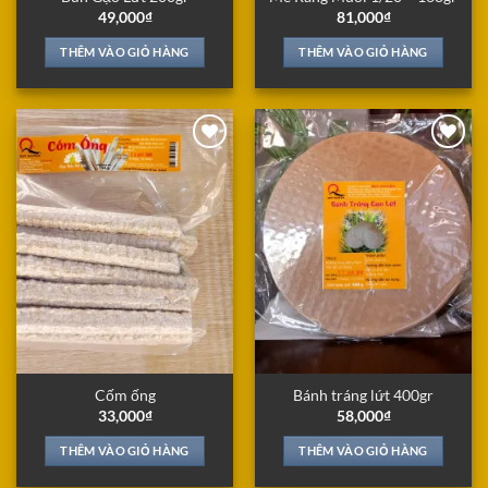
49,000
₫
81,000
₫
THÊM VÀO GIỎ HÀNG
THÊM VÀO GIỎ HÀNG
Add to
Add to
Wishlist
Wishlist
Cốm ống
Bánh tráng lứt 400gr
33,000
₫
58,000
₫
THÊM VÀO GIỎ HÀNG
THÊM VÀO GIỎ HÀNG