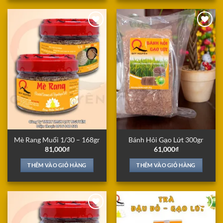
Add to
Add to
Wishlist
Wishlist
Mè Rang Muối 1/30 – 168gr
Bánh Hỏi Gạo Lứt 300gr
81,000
₫
61,000
₫
THÊM VÀO GIỎ HÀNG
THÊM VÀO GIỎ HÀNG
Add to
Add to