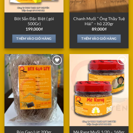
Bôt Sắn Đặc Biệt ( gói
Chanh Muối ” Ông Thầy Tuệ
500Gr)
Hải” – hũ 220gr
199,000
₫
89,000
₫
THÊM VÀO GIỎ HÀNG
THÊM VÀO GIỎ HÀNG
Add to
Add to
Wishlist
Wishlist
Bún Gạo Lứt 200gr
Mè Rang Muối 1/20 – 168gr