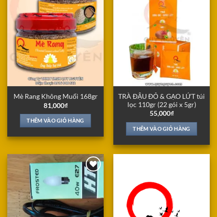
Wishlist
Wishlist
TRÀ ĐẬU ĐỎ & GẠO LỨT túi
Mè Rang Không Muối 168gr
lọc 110gr (22 gói x 5gr)
81,000
₫
55,000
₫
THÊM VÀO GIỎ HÀNG
THÊM VÀO GIỎ HÀNG
Add to
Add to
Wishlist
Wishlist