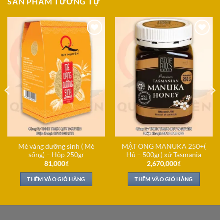
SẢN PHẨM TƯƠNG TỰ
Add to
Add to
Wishlist
Wishlist
Mè vàng dưỡng sinh ( Mè
MẬT ONG MANUKA 250+(
sống) – Hộp 250gr
Hủ – 500gr) xứ Tasmania
81,000
₫
2,670,000
₫
THÊM VÀO GIỎ HÀNG
THÊM VÀO GIỎ HÀNG