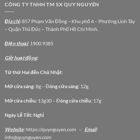
CÔNG TY TNHH TM SX QUY NGUYÊN
Địa chỉ
:
857 Phạm Văn Đồng
–
Khu phố 4 – Phường Linh Tây
– Quận Thủ Đức – Thành Phố Hồ Chí Minh.
Địện thoại
: 1900 9385
Giờ hoạt động
:
Từ thứ Hai đến Chủ Nhật:
Mở cửa sáng:
8g – Đ
óng cửa sáng
: 12g
Mở cửa chiều:
13g30 – Đ
óng cửa chiều
: 17g
Ngày Lễ Tết: Nghỉ
Website
:
https
://quynguyen.com
–
Email
:
info@quynguyen.com