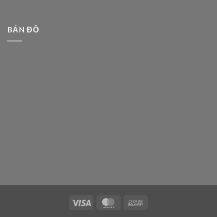
BẢN ĐỒ
Visa
MasterCard
Cash
On