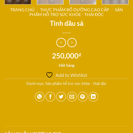
TRANG CHỦ
/
THỰC PHẨM BỔ DƯỠNG CAO CẤP
/
SẢN
PHẨM HỖ TRỢ SỨC KHỎE - THẢI ĐỘC
Tinh dầu sả
250,000
₫
Hết hàng
Add to Wishlist
Danh mục:
Sản phẩm hỗ trợ sức khỏe - thải độc