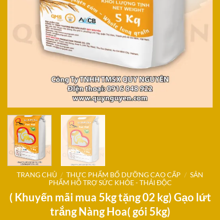
TRANG CHỦ
/
THỰC PHẨM BỔ DƯỠNG CAO CẤP
/
SẢN
PHẨM HỖ TRỢ SỨC KHỎE - THẢI ĐỘC
( Khuyến mãi mua 5kg tặng 02 kg) Gạo lứt
trắng Nàng Hoa( gói 5kg)