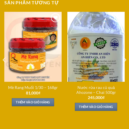
SẢN PHẨM TƯƠNG TỰ
Add to
Add to
Wishlist
Wishlist
Nước rửa rau củ quả
Mè Rang Muối 1/30 – 168gr
Ahozone – Chai 500gr
81,000
₫
245,000
₫
THÊM VÀO GIỎ HÀNG
THÊM VÀO GIỎ HÀNG