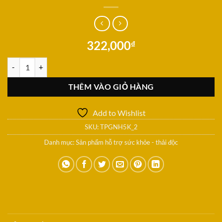
322,000
₫
( Khuyến mãi mua 5kg tặng 02 kg) Gạo lứt trắng Nàng Hoa( gói 5kg) s
THÊM VÀO GIỎ HÀNG
Add to Wishlist
SKU:
TPGNH5K_2
Danh mục:
Sản phẩm hỗ trợ sức khỏe - thải độc