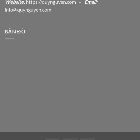
Website
:
https
://quynguyen.com
–
Email
:
info@quynguyen.com
BẢN ĐỒ