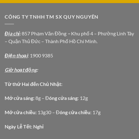
CÔNG TY TNHH TM SX QUY NGUYÊN
Địa chỉ
:
857 Phạm Văn Đồng
–
Khu phố 4 – Phường Linh Tây
– Quận Thủ Đức – Thành Phố Hồ Chí Minh.
Địện thoại
: 1900 9385
Giờ hoạt động
:
Từ thứ Hai đến Chủ Nhật:
Mở cửa sáng:
8g – Đ
óng cửa sáng
: 12g
Mở cửa chiều:
13g30 – Đ
óng cửa chiều
: 17g
Ngày Lễ Tết: Nghỉ