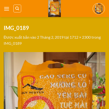
Bỏ
qua
nội
dung
IMG_0189
Được xuất bản vào
2 Tháng 2, 2019
tại
1712 × 2300
trong
IMG_0189