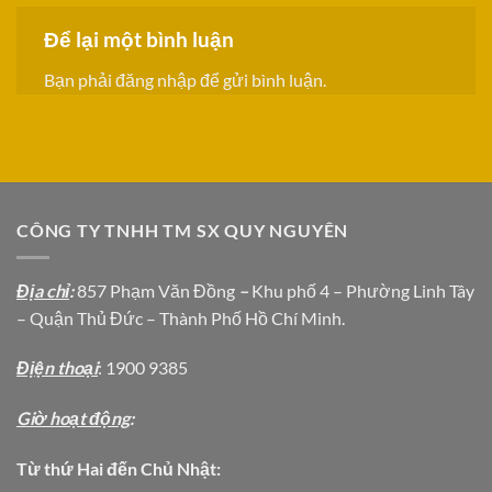
Để lại một bình luận
Bạn phải
đăng nhập
để gửi bình luận.
CÔNG TY TNHH TM SX QUY NGUYÊN
Địa chỉ
:
857 Phạm Văn Đồng
–
Khu phố 4 – Phường Linh Tây
– Quận Thủ Đức – Thành Phố Hồ Chí Minh.
Địện thoại
: 1900 9385
Giờ hoạt động
:
Từ thứ Hai đến Chủ Nhật: