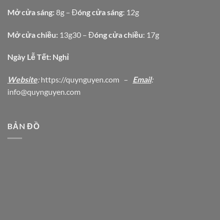
Mở cửa sáng:
8g – Đ
óng cửa sáng
: 12g
Mở cửa chiều:
13g30 – Đ
óng cửa chiều
: 17g
Ngày Lễ Tết: Nghỉ
Website
:
https
://quynguyen.com
–
Email
:
info@quynguyen.com
BẢN ĐỒ