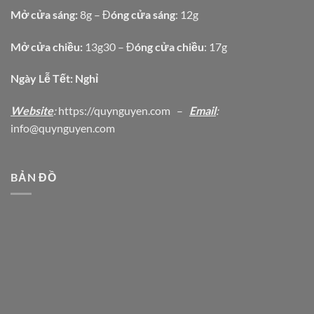
Mở cửa sáng:
8g – Đ
óng cửa sáng
: 12g
Mở cửa chiều:
13g30 – Đ
óng cửa chiều
: 17g
Ngày Lễ Tết: Nghỉ
Website
:
https
://quynguyen.com
–
Email
:
info@quynguyen.com
BẢN ĐỒ