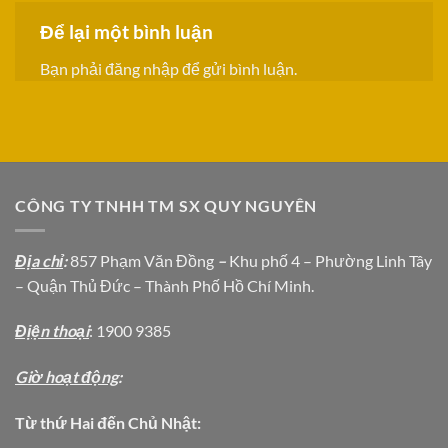
Để lại một bình luận
Bạn phải
đăng nhập
để gửi bình luận.
CÔNG TY TNHH TM SX QUY NGUYÊN
Địa chỉ
:
857 Phạm Văn Đồng
–
Khu phố 4 – Phường Linh Tây
– Quận Thủ Đức – Thành Phố Hồ Chí Minh.
Địện thoại
: 1900 9385
Giờ hoạt động
:
Từ thứ Hai đến Chủ Nhật: