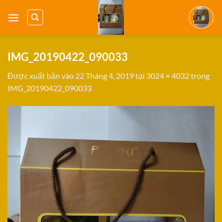
Bỏ
qua
nội
dung
IMG_20190422_090033
Được xuất bản vào
22 Tháng 4, 2019
tại
3024 × 4032
trong
IMG_20190422_090033