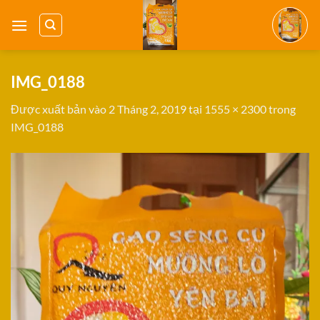
Bỏ
qua
nội
dung
IMG_0188
Được xuất bản vào
2 Tháng 2, 2019
tại
1555 × 2300
trong
IMG_0188