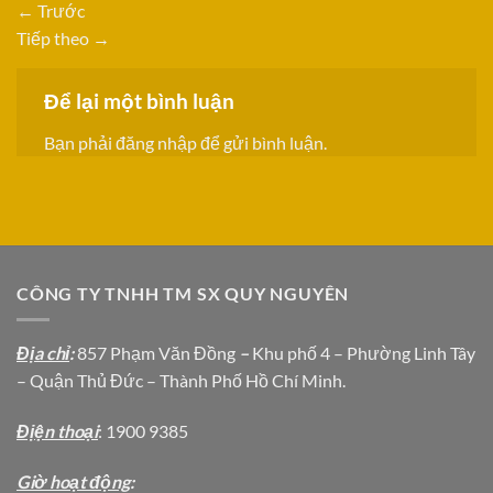
←
Trước
Tiếp theo
→
Để lại một bình luận
Bạn phải
đăng nhập
để gửi bình luận.
CÔNG TY TNHH TM SX QUY NGUYÊN
Địa chỉ
:
857 Phạm Văn Đồng
–
Khu phố 4 – Phường Linh Tây
– Quận Thủ Đức – Thành Phố Hồ Chí Minh.
Địện thoại
: 1900 9385
Giờ hoạt động
: