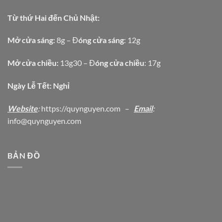
Từ thứ Hai đến Chủ Nhật:
Mở cửa sáng:
8g – Đ
óng cửa sáng
: 12g
Mở cửa chiều:
13g30 – Đ
óng cửa chiều
: 17g
Ngày Lễ Tết: Nghỉ
Website
:
https
://quynguyen.com
–
Email
:
info@quynguyen.com
BẢN ĐỒ