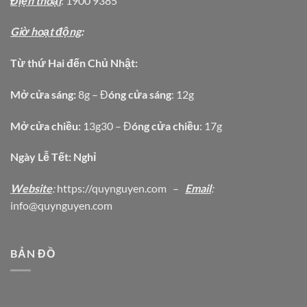
Địện thoại
: 1900 9385
Giờ hoạt động
:
Từ thứ Hai đến Chủ Nhật:
Mở cửa sáng:
8g – Đ
óng cửa sáng
: 12g
Mở cửa chiều:
13g30 – Đ
óng cửa chiều
: 17g
Ngày Lễ Tết: Nghỉ
Website
:
https
://quynguyen.com
–
Email
:
info@quynguyen.com
BẢN ĐỒ