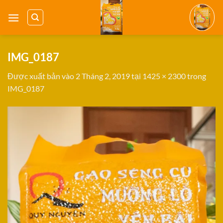
Bỏ
qua
nội
dung
IMG_0187
Được xuất bản vào
2 Tháng 2, 2019
tại
1425 × 2300
trong
IMG_0187