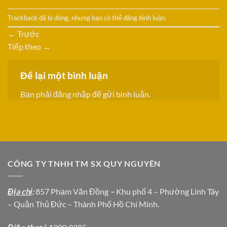
Trackback đã bị đóng, nhưng bạn có thể
đăng bình luận
.
←
Trước
Tiếp theo
→
Để lại một bình luận
Bạn phải
đăng nhập
để gửi bình luận.
CÔNG TY TNHH TM SX QUY NGUYÊN
Địa chỉ
:
857 Phạm Văn Đồng
–
Khu phố 4 – Phường Linh Tây
– Quận Thủ Đức – Thành Phố Hồ Chí Minh.