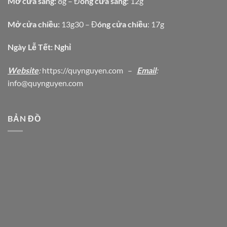
Mở cửa sáng:
8g – Đ
óng cửa sáng
: 12g
Mở cửa chiều:
13g30 – Đ
óng cửa chiều
: 17g
Ngày Lễ Tết: Nghỉ
Website
:
https
://quynguyen.com
–
Email
:
info@quynguyen.com
BẢN ĐỒ