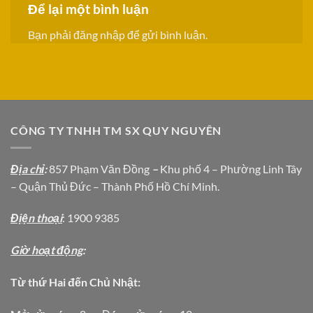
Để lại một bình luận
Bạn phải
đăng nhập
để gửi bình luận.
CÔNG TY TNHH TM SX QUY NGUYÊN
Địa chỉ
:
857 Phạm Văn Đồng
–
Khu phố 4 – Phường Linh Tây
– Quận Thủ Đức – Thành Phố Hồ Chí Minh.
Địện thoại
: 1900 9385
Giờ hoạt động
:
Từ thứ Hai đến Chủ Nhật: