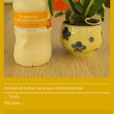
Trackback đã bị đóng, nhưng bạn có thể
đăng bình luận
.
←
Trước
Tiếp theo
→