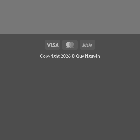
Visa
MasterCard
Cash
On
Copyright 2026 ©
Quy Nguyên
Delivery