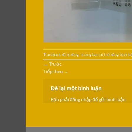
Trackback đã bị đóng, nhưng bạn có thể
đăng bình lu
←
Trước
Tiếp theo
→
Để lại một bình luận
Bạn phải
đăng nhập
để gửi bình luận.