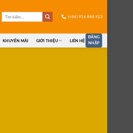
Tìm
(+84) 916 848 922
kiếm:
ĐĂNG
KHUYẾN MÃI
GIỚI THIỆU
LIÊN HỆ
NHẬP