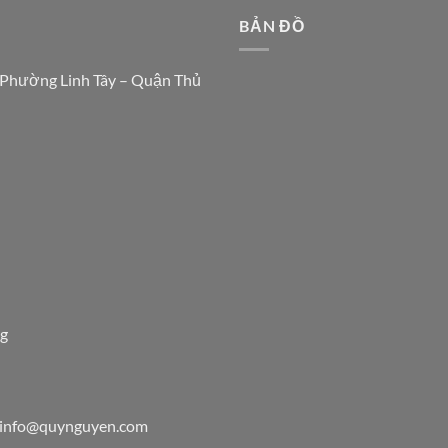
N
BẢN ĐỒ
 Phường Linh Tây – Quận Thủ
7g
info@quynguyen.com