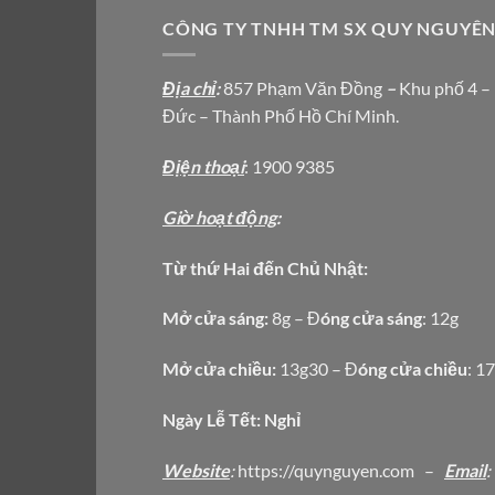
CÔNG TY TNHH TM SX QUY NGUYÊ
Địa chỉ
:
857 Phạm Văn Đồng
–
Khu phố 4 –
Đức – Thành Phố Hồ Chí Minh.
Địện thoại
: 1900 9385
Giờ hoạt động
:
Từ thứ Hai đến Chủ Nhật:
Mở cửa sáng:
8g – Đ
óng cửa sáng
: 12g
Mở cửa chiều:
13g30 – Đ
óng cửa chiều
: 1
Ngày Lễ Tết: Nghỉ
Website
:
https
://quynguyen.com
–
Email
: