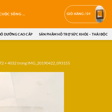
GIỎ HÀNG /
0
₫
UỘC SỐNG ...
BỔ DƯỠNG CAO CẤP
SẢN PHẨM HỖ TRỢ SỨC KHỎE – THẢI ĐỘC
72 × 4032
trong
IMG_20190422_093155