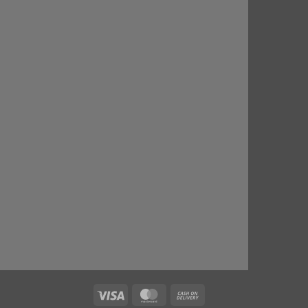
Visa
MasterCard
Cash