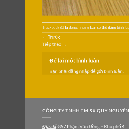
Trackback đã bị đóng, nhưng bạn có thể
đăng bình lu
←
Trước
Tiếp theo
→
Để lại một bình luận
Bạn phải
đăng nhập
để gửi bình luận.
CÔNG TY TNHH TM SX QUY NGUYÊ
Địa chỉ
:
857 Phạm Văn Đồng
–
Khu phố 4 –