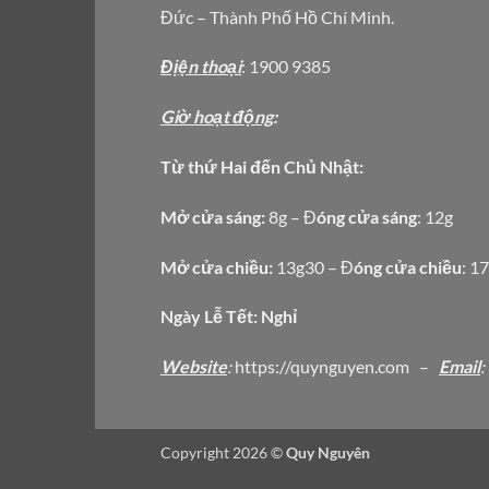
Đức – Thành Phố Hồ Chí Minh.
Địện thoại
: 1900 9385
Giờ hoạt động
:
Từ thứ Hai đến Chủ Nhật:
Mở cửa sáng:
8g – Đ
óng cửa sáng
: 12g
Mở cửa chiều:
13g30 – Đ
óng cửa chiều
: 1
Ngày Lễ Tết: Nghỉ
Website
:
https
://quynguyen.com
–
Email
:
Copyright 2026 ©
Quy Nguyên