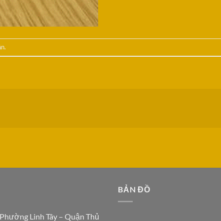
ận
.
N
BẢN ĐỒ
 Phường Linh Tây – Quận Thủ