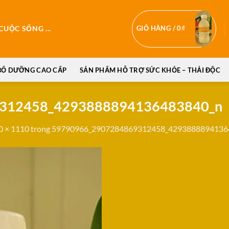
GIỎ HÀNG /
0
₫
UỘC SỐNG ...
BỔ DƯỠNG CAO CẤP
SẢN PHẨM HỖ TRỢ SỨC KHỎE – THẢI ĐỘC
312458_4293888894136483840_n
0 × 1110
trong
59790966_2907284869312458_4293888894136