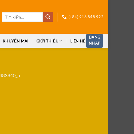
Tìm
(+84) 916 848 922
kiếm:
ĐĂNG
KHUYẾN MÃI
GIỚI THIỆU
LIÊN HỆ
NHẬP
483840_n