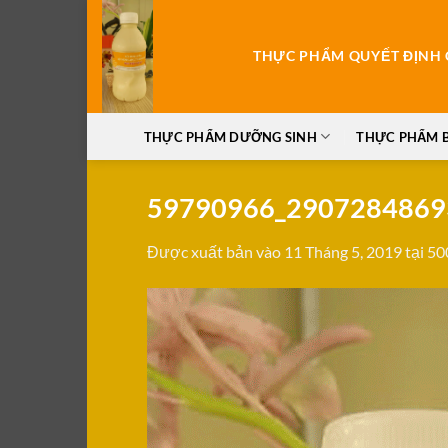
Bỏ
qua
THỰC PHẨM QUYẾT ĐỊNH C
nội
dung
THỰC PHẨM DƯỠNG SINH
THỰC PHẨM 
59790966_2907284869
Được xuất bản vào
11 Tháng 5, 2019
tại
50