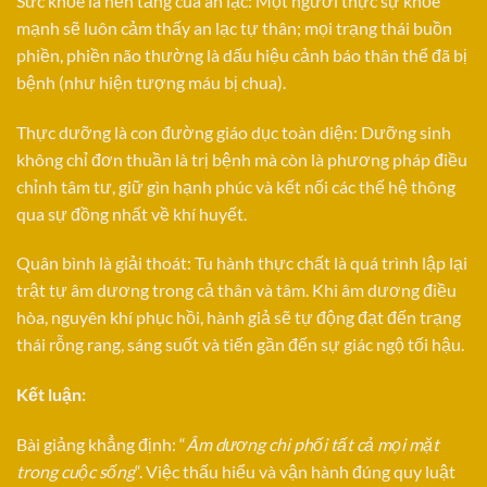
Sức khỏe là nền tảng của an lạc: Một người thực sự khỏe
mạnh sẽ luôn cảm thấy an lạc tự thân; mọi trạng thái buồn
phiền, phiền não thường là dấu hiệu cảnh báo thân thể đã bị
bệnh (như hiện tượng máu bị chua).
Thực dưỡng là con đường giáo dục toàn diện: Dưỡng sinh
không chỉ đơn thuần là trị bệnh mà còn là phương pháp điều
chỉnh tâm tư, giữ gìn hạnh phúc và kết nối các thế hệ thông
qua sự đồng nhất về khí huyết.
Quân bình là giải thoát: Tu hành thực chất là quá trình lập lại
trật tự âm dương trong cả thân và tâm. Khi âm dương điều
hòa, nguyên khí phục hồi, hành giả sẽ tự động đạt đến trạng
thái rỗng rang, sáng suốt và tiến gần đến sự giác ngộ tối hậu.
Kết luận:
Bài giảng khẳng định: “
Âm dương chi phối tất cả mọi mặt
trong cuộc sống
“. Việc thấu hiểu và vận hành đúng quy luật