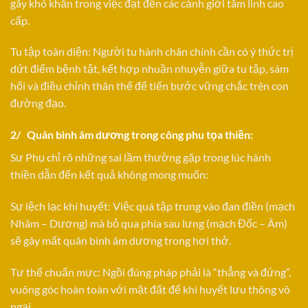
gây khó khăn trong việc đạt đến các cảnh giới tâm linh cao
cấp.
Tu tập toàn diện: Người tu hành chân chính cần có ý thức trị
dứt điểm bệnh tật, kết hợp nhuần nhuyễn giữa tu tập, sám
hối và điều chỉnh thân thể để tiến bước vững chắc trên con
đường đạo.
2/ Quân bình âm dương trong công phu tọa thiền:
Sư Phụ chỉ rõ những sai lầm thường gặp trong lúc hành
thiền dẫn đến kết quả không mong muốn:
Sự lệch lạc khí huyết: Việc quá tập trung vào đan điền (mạch
Nhâm – Dương) mà bỏ qua phía sau lưng (mạch Đốc – Âm)
sẽ gây mất quân bình âm dương trong hơi thở.
Tư thế chuẩn mực: Ngồi đúng pháp phải là “thẳng và đứng”,
vuông góc hoàn toàn với mặt đất để khí huyết lưu thông vô
ngại.