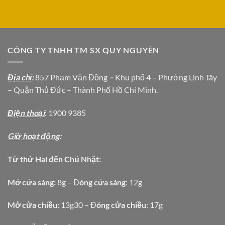
CÔNG TY TNHH TM SX QUY NGUYÊN
Địa chỉ
:
857 Phạm Văn Đồng
–
Khu phố 4 – Phường Linh Tây
– Quận Thủ Đức – Thành Phố Hồ Chí Minh.
Địện thoại
: 1900 9385
Giờ hoạt động
:
Từ thứ Hai đến Chủ Nhật:
Mở cửa sáng:
8g – Đ
óng cửa sáng
: 12g
Mở cửa chiều:
13g30 – Đ
óng cửa chiều
: 17g