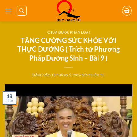
Bỏ
qua
nội
dung
CHƯA ĐƯỢC PHÂN LOẠI
TĂNG CƯỜNG SỨC KHỎE VỚI
THỰC DƯỠNG ( Trích từ Phương
Pháp Dưỡng Sinh – Bài 9 )
ĐĂNG VÀO
18 THÁNG 5, 2026
BỞI
THIÊN TÚ
18
Th5