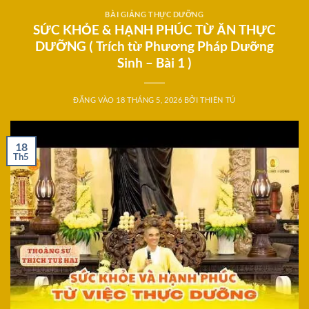
BÀI GIẢNG THỰC DƯỠNG
SỨC KHỎE & HẠNH PHÚC TỪ ĂN THỰC
DƯỠNG ( Trích từ Phương Pháp Dưỡng
Sinh – Bài 1 )
ĐĂNG VÀO
18 THÁNG 5, 2026
BỞI
THIÊN TÚ
18
Th5