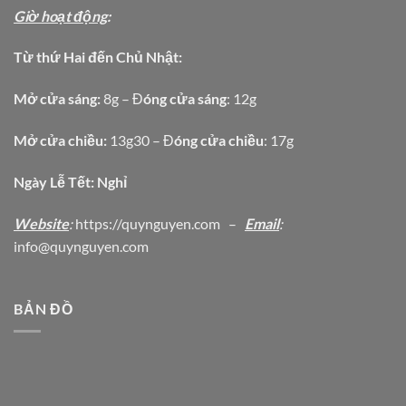
Giờ hoạt động
:
Từ thứ Hai đến Chủ Nhật:
Mở cửa sáng:
8g – Đ
óng cửa sáng
: 12g
Mở cửa chiều:
13g30 – Đ
óng cửa chiều
: 17g
Ngày Lễ Tết: Nghỉ
Website
:
https
://quynguyen.com
–
Email
:
info@quynguyen.com
BẢN ĐỒ