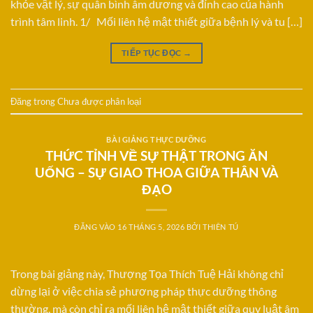
khỏe vật lý, sự quân bình âm dương và đỉnh cao của hành
trình tâm linh. 1/ Mối liên hệ mật thiết giữa bệnh lý và tu […]
TIẾP TỤC ĐỌC
→
Đăng trong
Chưa được phân loại
BÀI GIẢNG THỰC DƯỠNG
THỨC TỈNH VỀ SỰ THẬT TRONG ĂN
UỐNG – SỰ GIAO THOA GIỮA THÂN VÀ
ĐẠO
ĐĂNG VÀO
16 THÁNG 5, 2026
BỞI
THIÊN TÚ
Trong bài giảng này, Thượng Tọa Thích Tuệ Hải không chỉ
dừng lại ở việc chia sẻ phương pháp thực dưỡng thông
thường, mà còn chỉ ra mối liên hệ mật thiết giữa quy luật âm