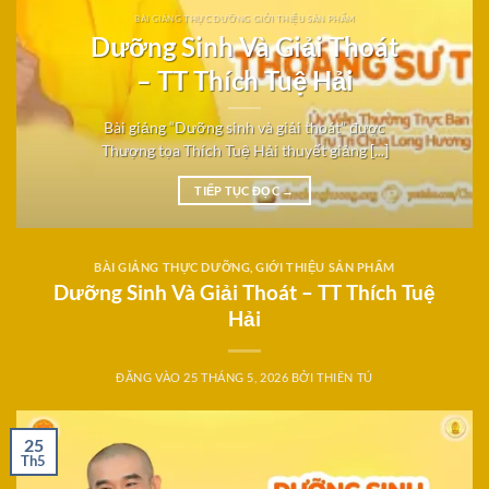
BÀI GIẢNG THỰC DƯỠNG GIỚI THIỆU SẢN PHẨM
Dưỡng Sinh Và Giải Thoát
– TT Thích Tuệ Hải
Bài giảng “Dưỡng sinh và giải thoát” được
Thượng tọa Thích Tuệ Hải thuyết giảng [...]
TIẾP TỤC ĐỌC
→
BÀI GIẢNG THỰC DƯỠNG
,
GIỚI THIỆU SẢN PHẨM
Dưỡng Sinh Và Giải Thoát – TT Thích Tuệ
Hải
ĐĂNG VÀO
25 THÁNG 5, 2026
BỞI
THIÊN TÚ
25
Th5