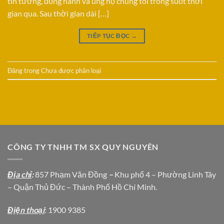
tin tưởng, đồng hành và ủng hộ chúng tôi trong suốt thời
gian qua. Sau thời gian dài […]
TIẾP TỤC ĐỌC
→
Đăng trong
Chưa được phân loại
CÔNG TY TNHH TM SX QUY NGUYÊN
Địa chỉ
:
857 Phạm Văn Đồng
–
Khu phố 4 – Phường Linh Tây
– Quận Thủ Đức – Thành Phố Hồ Chí Minh.
Địện thoại
: 1900 9385