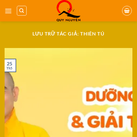
Bỏ
qua
nội
dung
LƯU TRỮ TÁC GIẢ:
THIÊN TÚ
25
Th5