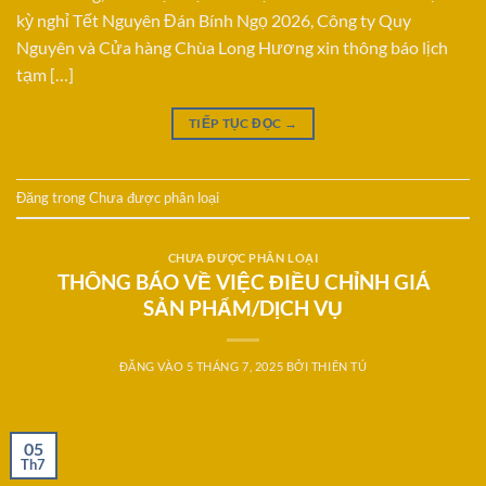
kỳ nghỉ Tết Nguyên Đán Bính Ngọ 2026, Công ty Quy
Nguyên và Cửa hàng Chùa Long Hương xin thông báo lịch
tạm […]
TIẾP TỤC ĐỌC
→
Đăng trong
Chưa được phân loại
CHƯA ĐƯỢC PHÂN LOẠI
THÔNG BÁO VỀ VIỆC ĐIỀU CHỈNH GIÁ
SẢN PHẨM/DỊCH VỤ
ĐĂNG VÀO
5 THÁNG 7, 2025
BỞI
THIÊN TÚ
05
Th7