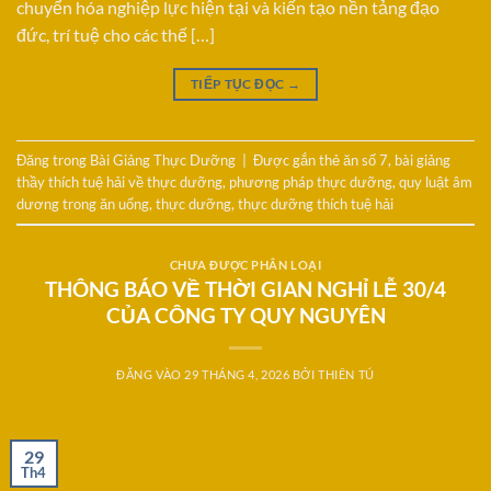
chuyển hóa nghiệp lực hiện tại và kiến tạo nền tảng đạo
đức, trí tuệ cho các thế […]
TIẾP TỤC ĐỌC
→
Đăng trong
Bài Giảng Thực Dưỡng
|
Được gắn thẻ
ăn số 7
,
bài giảng
thầy thích tuệ hải về thực dưỡng
,
phương pháp thực dưỡng
,
quy luật âm
dương trong ăn uống
,
thực dưỡng
,
thực dưỡng thích tuệ hải
CHƯA ĐƯỢC PHÂN LOẠI
THÔNG BÁO VỀ THỜI GIAN NGHỈ LỄ 30/4
CỦA CÔNG TY QUY NGUYÊN
ĐĂNG VÀO
29 THÁNG 4, 2026
BỞI
THIÊN TÚ
29
Th4