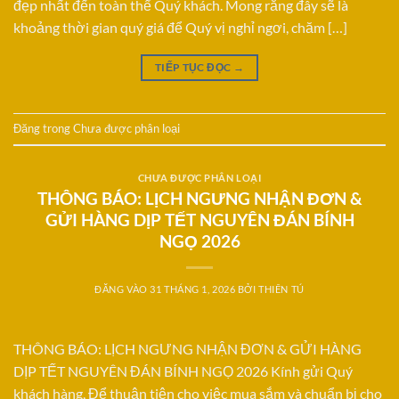
đẹp nhất đến toàn thể Quý khách. Mong rằng đây sẽ là
khoảng thời gian quý giá để Quý vị nghỉ ngơi, chăm […]
TIẾP TỤC ĐỌC
→
Đăng trong
Chưa được phân loại
CHƯA ĐƯỢC PHÂN LOẠI
THÔNG BÁO: LỊCH NGƯNG NHẬN ĐƠN &
GỬI HÀNG DỊP TẾT NGUYÊN ĐÁN BÍNH
NGỌ 2026
ĐĂNG VÀO
31 THÁNG 1, 2026
BỞI
THIÊN TÚ
THÔNG BÁO: LỊCH NGƯNG NHẬN ĐƠN & GỬI HÀNG
DỊP TẾT NGUYÊN ĐÁN BÍNH NGỌ 2026 Kính gửi Quý
khách hàng, Để thuận tiện cho việc mua sắm và chuẩn bị cho