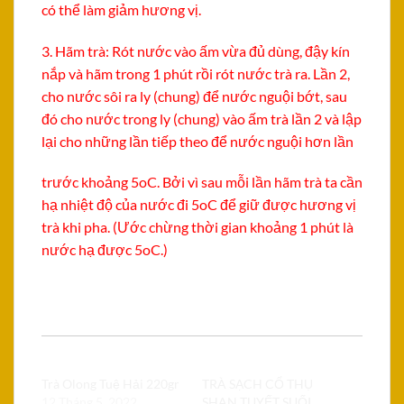
có thể làm giảm hương vị.
3. Hãm trà: Rót nước vào ấm vừa đủ dùng, đậy kín
nắp và hãm trong 1 phút rồi rót nước trà ra. Lần 2,
cho nước sôi ra ly (chung) để nước nguội bớt, sau
đó cho nước trong ly (chung) vào ấm trà lần 2 và lập
lại cho những lần tiếp theo để nước nguội hơn lần
trước khoảng 5oC. Bởi vì sau mỗi lần hãm trà ta cần
hạ nhiệt độ của nước đi 5oC để giữ được hương vị
trà khi pha. (Ước chừng thời gian khoảng 1 phút là
nước hạ được 5oC.)
Có liên quan
Trà Olong Tuệ Hải 220gr
TRÀ SẠCH CỔ THỤ
12 Tháng 5, 2022
SHAN TUYẾT SUỐI