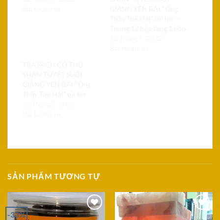
Bài tương tự
GIÀNG YÊN BÁI ” Ông
Thầy Tuệ Hải” túi lọc –
Thùng 12 hộp tặng 1 hộp
12 Tháng 5, 2022
Bài tương tự
TRÀ SẠCH CỔ THỤ
SHAN TUYẾT SUỐI
GIÀNG YÊN BÁI ” Ông
Thầy Tuệ Hải” túi lọc
12 Tháng 5, 2022
Bài tương tự
SẢN PHẨM TƯƠNG TỰ
-33%
Add to
Add to