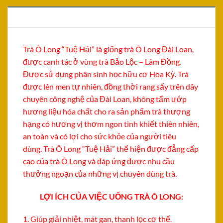
MÔ TẢ
Trà Ô Long “Tuệ Hải” là giống trà Ô Long Đài Loan,
được canh tác ở vùng trà Bảo Lộc – Lâm Đồng.
Được sử dụng phân sinh học hữu cơ Hoa Kỳ. Trà
được lên men tự nhiên, đồng thời rang sấy trên dây
chuyên công nghệ của Đài Loan, không tẩm ướp
hương liệu hóa chất cho ra sản phẩm trà thượng
hạng có hương vị thơm ngon tinh khiết thiên nhiên,
an toàn và có lợi cho sức khỏe của người tiêu
dùng. Trà Ô Long “Tuệ Hải” thể hiện được đẳng cấp
cao của trà Ô Long và đáp ứng được nhu cầu
thưởng ngoạn của những vị chuyên dùng trà.
LỢI ÍCH CỦA VIỆC UỐNG TRÀ Ô LONG:
1. Giúp giải nhiệt, mát gan, thanh lọc cơ thể.