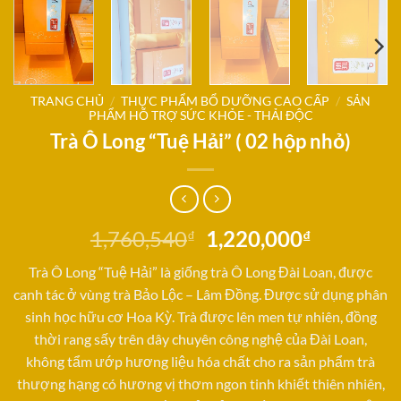
TRANG CHỦ
/
THỰC PHẨM BỔ DƯỠNG CAO CẤP
/
SẢN
PHẨM HỖ TRỢ SỨC KHỎE - THẢI ĐỘC
Trà Ô Long “Tuệ Hải” ( 02 hộp nhỏ)
Giá
Giá
1,760,540
1,220,000
₫
₫
gốc
hiện
Trà Ô Long “Tuệ Hải” là giống trà Ô Long Đài Loan, được
là:
tại
canh tác ở vùng trà Bảo Lộc – Lâm Đồng. Được sử dụng phân
1,760,540₫.
là:
sinh học hữu cơ Hoa Kỳ. Trà được lên men tự nhiên, đồng
1,220,00
thời rang sấy trên dây chuyên công nghệ của Đài Loan,
không tẩm ướp hương liệu hóa chất cho ra sản phẩm trà
thượng hạng có hương vị thơm ngon tinh khiết thiên nhiên,