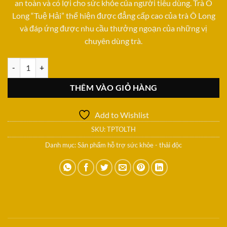
an toàn và có lợi cho sức khỏe của người tiêu dùng. Trà Ô
Long “Tuệ Hải” thể hiện được đẳng cấp cao của trà Ô Long
và đáp ứng được nhu cầu thưởng ngoạn của những vị
chuyên dùng trà.
Trà Ô Long “Tuệ Hải” ( 02 hộp nhỏ) số lượng
THÊM VÀO GIỎ HÀNG
Add to Wishlist
SKU:
TPTOLTH
Danh mục:
Sản phẩm hỗ trợ sức khỏe - thải độc