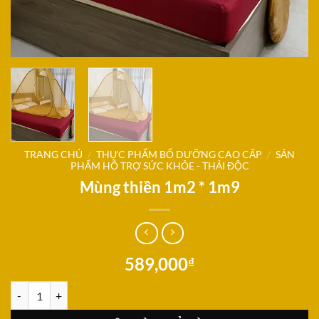
TRANG CHỦ
/
THỰC PHẨM BỔ DƯỠNG CAO CẤP
/
SẢN
PHẨM HỖ TRỢ SỨC KHỎE - THẢI ĐỘC
Mùng thiền 1m2 * 1m9
589,000
₫
Mùng thiền 1m2 * 1m9 số lượng