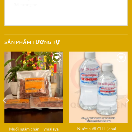
Bài tương tự
SẢN PHẨM TƯƠNG TỰ
Add to
Add to
Wishlist
Wishlist
Nước suối CLH ( chai –
Muối ngâm chân Hymalaya