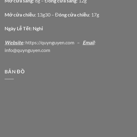
Mở cửa sáng:
8g – Đ
óng cửa sáng
: 12g
Mở cửa chiều:
13g30 – Đ
óng cửa chiều
: 17g
Ngày Lễ Tết: Nghỉ
Website
:
https
://quynguyen.com
–
Email
:
info@quynguyen.com
BẢN ĐỒ