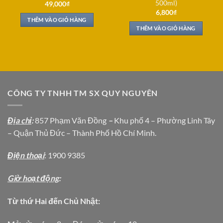
500ml)
49,000
₫
6,800
₫
THÊM VÀO GIỎ HÀNG
THÊM VÀO GIỎ HÀNG
CÔNG TY TNHH TM SX QUY NGUYÊN
Địa chỉ
:
857 Phạm Văn Đồng
–
Khu phố 4 – Phường Linh Tây
– Quận Thủ Đức – Thành Phố Hồ Chí Minh.
Địện thoại
: 1900 9385
Giờ hoạt động
:
Từ thứ Hai đến Chủ Nhật: