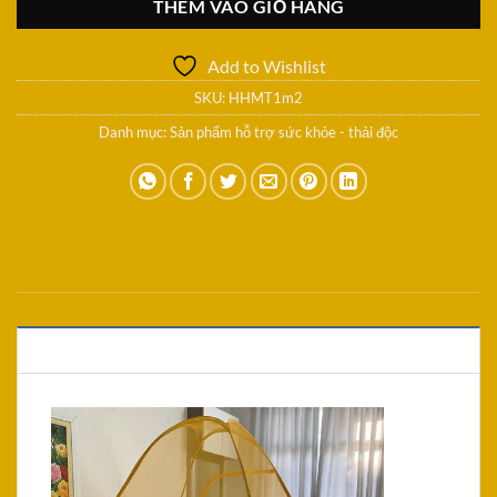
THÊM VÀO GIỎ HÀNG
Add to Wishlist
SKU:
HHMT1m2
Danh mục:
Sản phẩm hỗ trợ sức khỏe - thải độc
MÔ TẢ