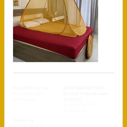
Có liên quan
Mùng thiền 1m * 1m
Bộ Đèn Bàn Ngồi Thiền
24 Tháng 9, 2022
Đá Muối (4 viên đá vuông
Bài tương tự
20x20cm)
28 Tháng 11, 2017
Bài tương tự
Tinh dầu sả
15 Tháng 2, 2025