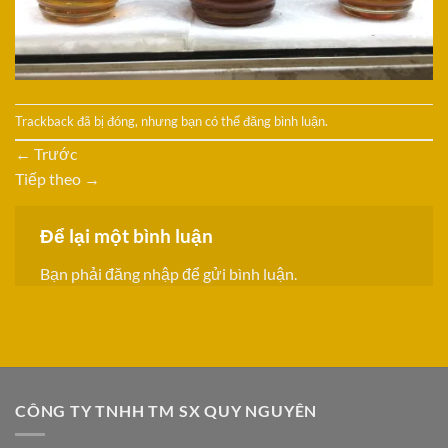
Trackback đã bị đóng, nhưng bạn có thể
đăng bình luận
.
←
Trước
Tiếp theo
→
Để lại một bình luận
Bạn phải
đăng nhập
để gửi bình luận.
CÔNG TY TNHH TM SX QUY NGUYÊN