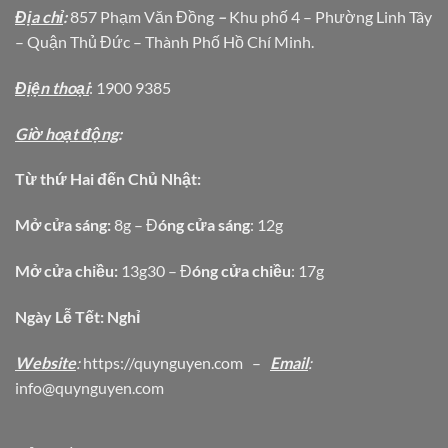
Địa chỉ
:
857 Phạm Văn Đồng
–
Khu phố 4 – Phường Linh Tây
– Quận Thủ Đức – Thành Phố Hồ Chí Minh.
Địện thoại
: 1900 9385
Giờ hoạt động
:
Từ thứ Hai đến Chủ Nhật:
Mở cửa sáng:
8g – Đ
óng cửa sáng
: 12g
Mở cửa chiều:
13g30 – Đ
óng cửa chiều
: 17g
Ngày Lễ Tết: Nghỉ
Website
:
https
://quynguyen.com
–
Email
:
info@quynguyen.com