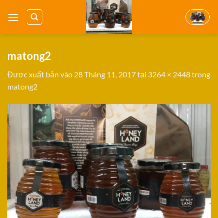
Bỏ
qua
nội
dung
matong2
Được xuất bản vào
28 Tháng 11, 2017
tại
3264 × 2448
trong
matong2