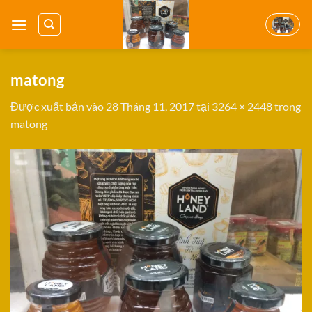
Bỏ
qua
nội
dung
matong
Được xuất bản vào
28 Tháng 11, 2017
tại
3264 × 2448
trong
matong