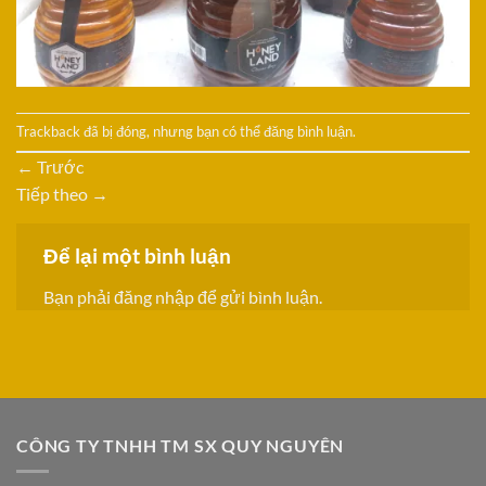
Trackback đã bị đóng, nhưng bạn có thể
đăng bình luận
.
←
Trước
Tiếp theo
→
Để lại một bình luận
Bạn phải
đăng nhập
để gửi bình luận.
CÔNG TY TNHH TM SX QUY NGUYÊN