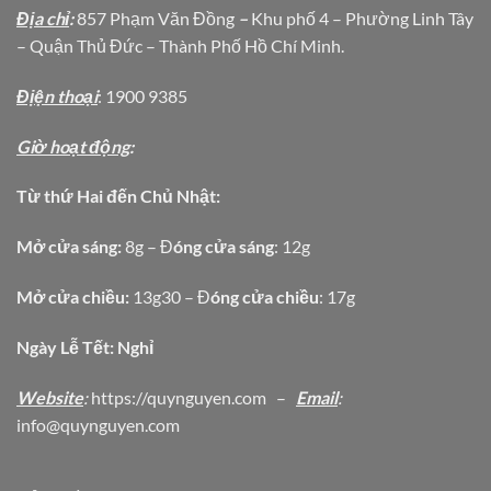
Địa chỉ
:
857 Phạm Văn Đồng
–
Khu phố 4 – Phường Linh Tây
– Quận Thủ Đức – Thành Phố Hồ Chí Minh.
Địện thoại
: 1900 9385
Giờ hoạt động
:
Từ thứ Hai đến Chủ Nhật:
Mở cửa sáng:
8g – Đ
óng cửa sáng
: 12g
Mở cửa chiều:
13g30 – Đ
óng cửa chiều
: 17g
Ngày Lễ Tết: Nghỉ
Website
:
https
://quynguyen.com
–
Email
:
info@quynguyen.com