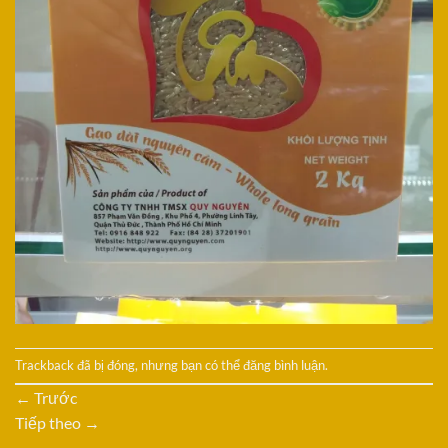
Trackback đã bị đóng, nhưng bạn có thể
đăng bình luận
.
←
Trước
Tiếp theo
→