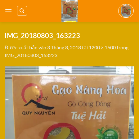
Bỏ
qua
nội
dung
IMG_20180803_163223
Được xuất bản vào
3 Tháng 8, 2018
tại
1200 × 1600
trong
IMG_20180803_163223