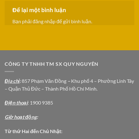
Để lại một bình luận
Bạn phải
đăng nhập
để gửi bình luận.
CÔNG TY TNHH TM SX QUY NGUYÊN
Địa chỉ
:
857 Phạm Văn Đồng
–
Khu phố 4 – Phường Linh Tây
– Quận Thủ Đức – Thành Phố Hồ Chí Minh.
Địện thoại
: 1900 9385
Giờ hoạt động
:
Từ thứ Hai đến Chủ Nhật: