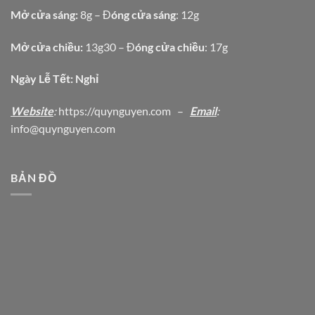
Mở cửa sáng:
8g – Đ
óng cửa sáng
: 12g
Mở cửa chiều:
13g30 – Đ
óng cửa chiều
: 17g
Ngày Lễ Tết: Nghỉ
Website
:
https
://quynguyen.com
–
Email
:
info@quynguyen.com
BẢN ĐỒ