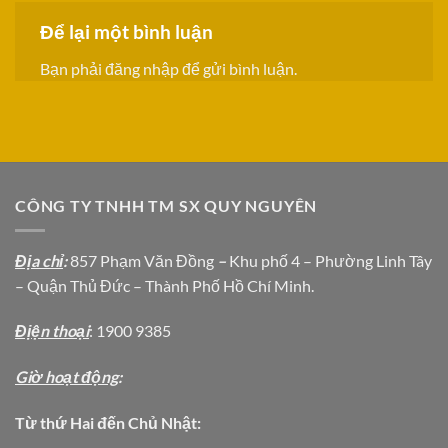
Để lại một bình luận
Bạn phải
đăng nhập
để gửi bình luận.
CÔNG TY TNHH TM SX QUY NGUYÊN
Địa chỉ
:
857 Phạm Văn Đồng
–
Khu phố 4 – Phường Linh Tây
– Quận Thủ Đức – Thành Phố Hồ Chí Minh.
Địện thoại
: 1900 9385
Giờ hoạt động
:
Từ thứ Hai đến Chủ Nhật: