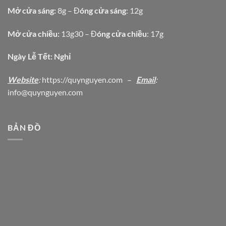
Mở cửa sáng:
8g – Đ
óng cửa sáng
: 12g
Mở cửa chiều:
13g30 – Đ
óng cửa chiều
: 17g
Ngày Lễ Tết: Nghỉ
Website
:
https
://quynguyen.com
–
Email
:
info@quynguyen.com
BẢN ĐỒ