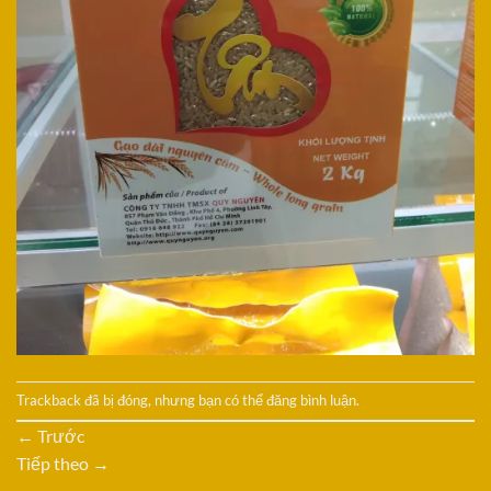
Trackback đã bị đóng, nhưng bạn có thể
đăng bình luận
.
←
Trước
Tiếp theo
→