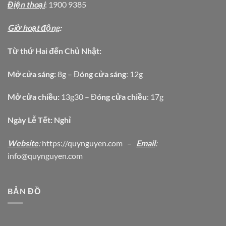
Địện thoại
: 1900 9385
Giờ hoạt động
:
Từ thứ Hai đến Chủ Nhật:
Mở cửa sáng:
8g – Đ
óng cửa sáng
: 12g
Mở cửa chiều:
13g30 – Đ
óng cửa chiều
: 17g
Ngày Lễ Tết: Nghỉ
Website
:
https
://quynguyen.com
–
Email
:
info@quynguyen.com
BẢN ĐỒ