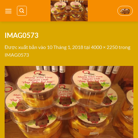
Bỏ
qua
nội
dung
IMAG0573
Được xuất bản vào
10 Tháng 1, 2018
tại
4000 × 2250
trong
IMAG0573