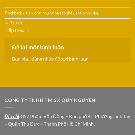
Trackback đã bị đóng, nhưng bạn có thể
đăng bình luận
.
←
Trước
Tiếp theo
→
Để lại một bình luận
Bạn phải
đăng nhập
để gửi bình luận.
CÔNG TY TNHH TM SX QUY NGUYÊN
Địa chỉ
:
857 Phạm Văn Đồng
–
Khu phố 4 – Phường Linh Tây
– Quận Thủ Đức – Thành Phố Hồ Chí Minh.