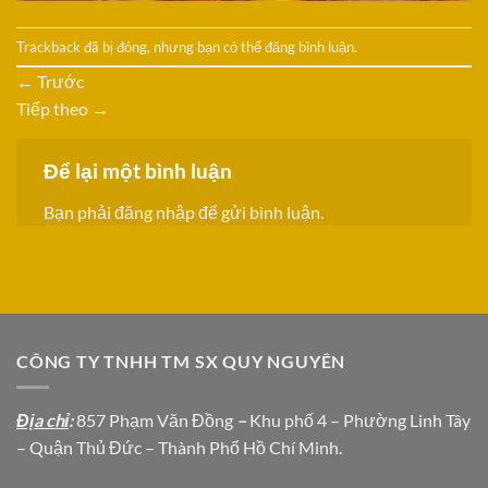
Trackback đã bị đóng, nhưng bạn có thể
đăng bình luận
.
←
Trước
Tiếp theo
→
Để lại một bình luận
Bạn phải
đăng nhập
để gửi bình luận.
CÔNG TY TNHH TM SX QUY NGUYÊN
Địa chỉ
:
857 Phạm Văn Đồng
–
Khu phố 4 – Phường Linh Tây
– Quận Thủ Đức – Thành Phố Hồ Chí Minh.