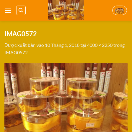
Bỏ
qua
nội
dung
IMAG0572
Được xuất bản vào
10 Tháng 1, 2018
tại
4000 × 2250
trong
IMAG0572