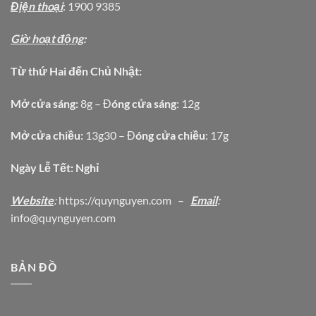
Địện thoại
: 1900 9385
Giờ hoạt động
:
Từ thứ Hai đến Chủ Nhật:
Mở cửa sáng:
8g – Đ
óng cửa sáng
: 12g
Mở cửa chiều:
13g30 – Đ
óng cửa chiều
: 17g
Ngày Lễ Tết: Nghỉ
Website
:
https
://quynguyen.com
–
Email
:
info@quynguyen.com
BẢN ĐỒ