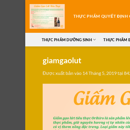
Bỏ
qua
THỰC PHẨM QUYẾT ĐỊNH C
nội
dung
THỰC PHẨM DƯỠNG SINH
THỰC PHẨM 
giamgaolut
Được xuất bản vào
14 Tháng 5, 2019
tại
84