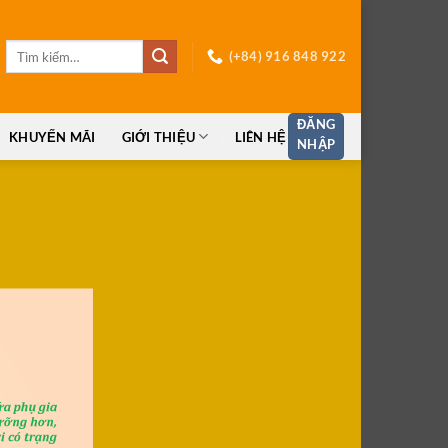
Tìm
(+84) 916 848 922
kiếm:
ĐĂNG
KHUYẾN MÃI
GIỚI THIỆU
LIÊN HỆ
NHẬP