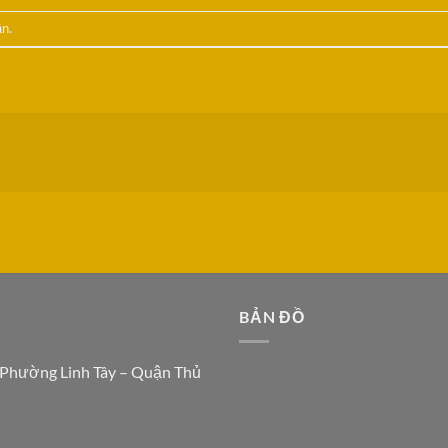
ận
.
N
BẢN ĐỒ
 Phường Linh Tây – Quận Thủ