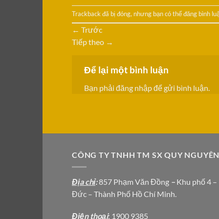
Trackback đã bị đóng, nhưng bạn có thể
đăng bình lu
←
Trước
Tiếp theo
→
Để lại một bình luận
Bạn phải
đăng nhập
để gửi bình luận.
CÔNG TY TNHH TM SX QUY NGUYÊ
Địa chỉ
:
857 Phạm Văn Đồng
–
Khu phố 4 –
Đức – Thành Phố Hồ Chí Minh.
Địện thoại
: 1900 9385