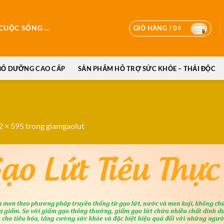
GIỎ HÀNG /
0
₫
UỘC SỐNG ...
BỔ DƯỠNG CAO CẤP
SẢN PHẨM HỖ TRỢ SỨC KHỎE – THẢI ĐỘC
2 × 595
trong
giamgaolut