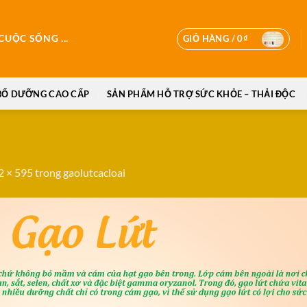
GIỎ HÀNG /
0
₫
UỘC SỐNG ...
BỔ DƯỠNG CAO CẤP
SẢN PHẨM HỖ TRỢ SỨC KHỎE – THẢI ĐỘC
2 × 595
trong
gaolutcacloai