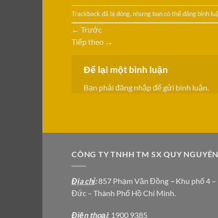
Trackback đã bị đóng, nhưng bạn có thể
đăng bình lu
←
Trước
Tiếp theo
→
Để lại một bình luận
Bạn phải
đăng nhập
để gửi bình luận.
CÔNG TY TNHH TM SX QUY NGUYÊ
Địa chỉ
:
857 Phạm Văn Đồng
–
Khu phố 4 –
Đức – Thành Phố Hồ Chí Minh.
Địện thoại
: 1900 9385