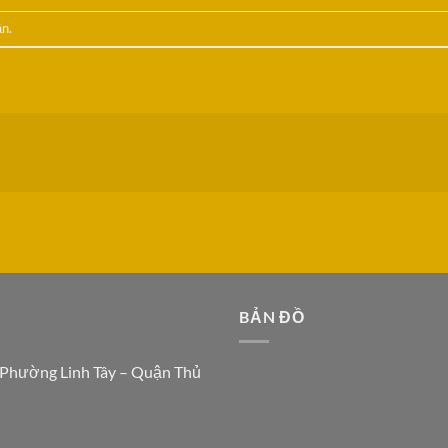
ận
.
N
BẢN ĐỒ
 Phường Linh Tây – Quận Thủ