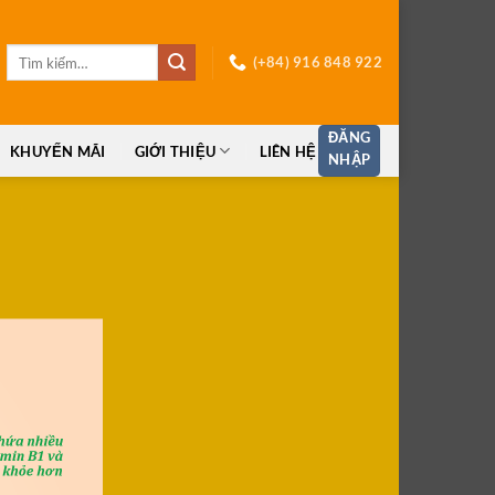
Tìm
(+84) 916 848 922
kiếm:
ĐĂNG
KHUYẾN MÃI
GIỚI THIỆU
LIÊN HỆ
NHẬP