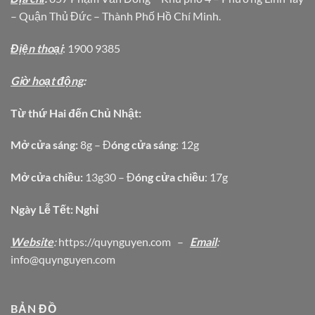
– Quận Thủ Đức – Thành Phố Hồ Chí Minh.
Địện thoại
: 1900 9385
Giờ hoạt động
:
Từ thứ Hai đến Chủ Nhật:
Mở cửa sáng:
8g – Đ
óng cửa sáng
: 12g
Mở cửa chiều:
13g30 – Đ
óng cửa chiều
: 17g
Ngày Lễ Tết: Nghỉ
Website
:
https
://quynguyen.com
–
Email
:
info@quynguyen.com
BẢN ĐỒ