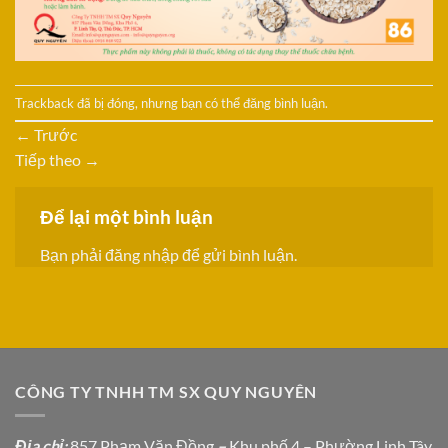
Trackback đã bị đóng, nhưng bạn có thể
đăng bình luận
.
←
Trước
Tiếp theo
→
Để lại một bình luận
Bạn phải
đăng nhập
để gửi bình luận.
CÔNG TY TNHH TM SX QUY NGUYÊN
Địa chỉ
:
857 Phạm Văn Đồng
–
Khu phố 4 – Phường Linh Tây