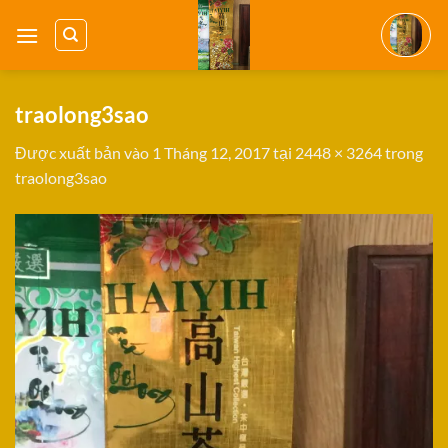
Bỏ
qua
nội
dung
traolong3sao
Được xuất bản vào
1 Tháng 12, 2017
tại
2448 × 3264
trong
traolong3sao