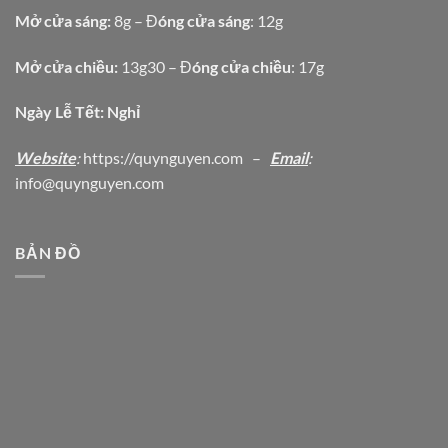
Mở cửa sáng:
8g – Đ
óng cửa sáng
: 12g
Mở cửa chiều:
13g30 – Đ
óng cửa chiều
: 17g
Ngày Lễ Tết: Nghỉ
Website
:
https
://quynguyen.com
–
Email
:
info@quynguyen.com
BẢN ĐỒ