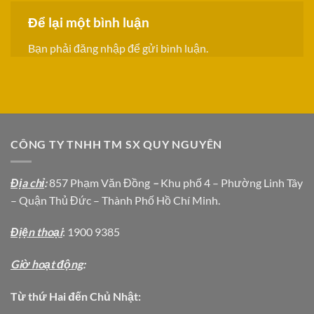
Để lại một bình luận
Bạn phải
đăng nhập
để gửi bình luận.
CÔNG TY TNHH TM SX QUY NGUYÊN
Địa chỉ
:
857 Phạm Văn Đồng
–
Khu phố 4 – Phường Linh Tây
– Quận Thủ Đức – Thành Phố Hồ Chí Minh.
Địện thoại
: 1900 9385
Giờ hoạt động
:
Từ thứ Hai đến Chủ Nhật: