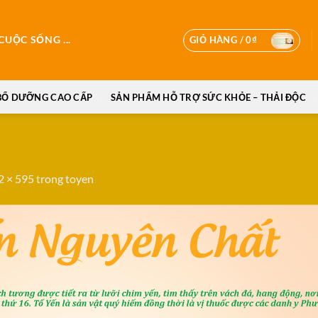
GIỎ HÀNG /
0
₫
UỘC SỐNG ...
BỔ DƯỠNG CAO CẤP
SẢN PHẨM HỖ TRỢ SỨC KHỎE – THẢI ĐỘC
2 × 595
trong
toyen