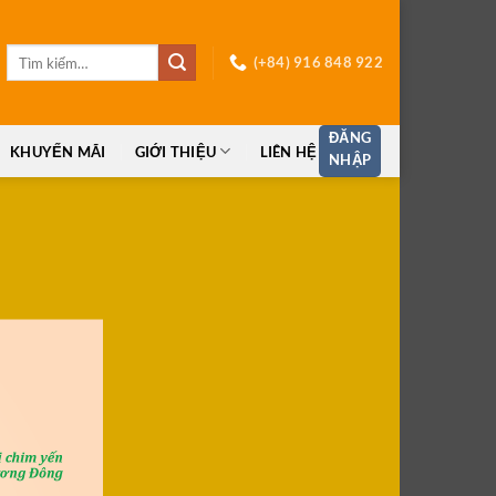
Tìm
(+84) 916 848 922
kiếm:
ĐĂNG
KHUYẾN MÃI
GIỚI THIỆU
LIÊN HỆ
NHẬP