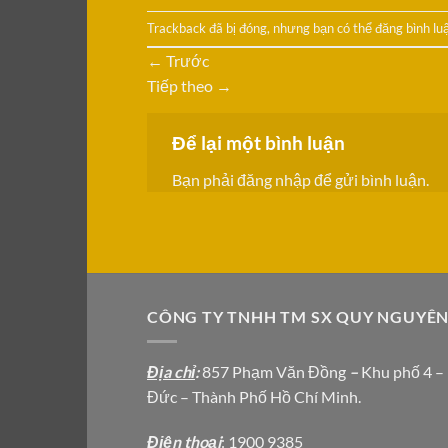
Trackback đã bị đóng, nhưng bạn có thể
đăng bình lu
←
Trước
Tiếp theo
→
Để lại một bình luận
Bạn phải
đăng nhập
để gửi bình luận.
CÔNG TY TNHH TM SX QUY NGUYÊ
Địa chỉ
:
857 Phạm Văn Đồng
–
Khu phố 4 –
Đức – Thành Phố Hồ Chí Minh.
Địện thoại
: 1900 9385