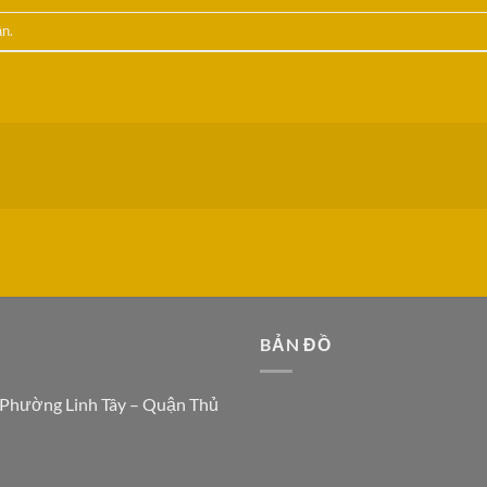
ận
.
N
BẢN ĐỒ
 Phường Linh Tây – Quận Thủ