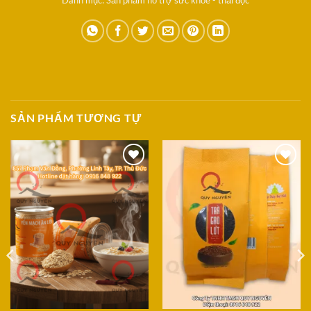
Danh mục:
Sản phẩm hỗ trợ sức khỏe - thải độc
SẢN PHẨM TƯƠNG TỰ
Add to
Add to
Wishlist
Wishlist