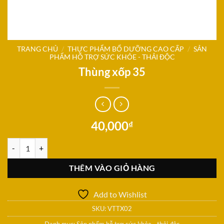
TRANG CHỦ
/
THỰC PHẨM BỔ DƯỠNG CAO CẤP
/
SẢN
PHẨM HỖ TRỢ SỨC KHỎE - THẢI ĐỘC
Thùng xốp 35
40,000
₫
Thùng xốp 35 số lượng
THÊM VÀO GIỎ HÀNG
Add to Wishlist
SKU:
VTTX02