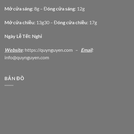
Mở cửa sáng:
8g – Đ
óng cửa sáng
: 12g
Mở cửa chiều:
13g30 – Đ
óng cửa chiều
: 17g
Ngày Lễ Tết: Nghỉ
Website
:
https
://quynguyen.com
–
Email
:
info@quynguyen.com
BẢN ĐỒ