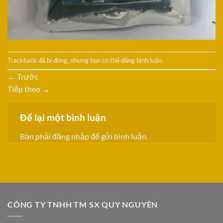
Trackback đã bị đóng, nhưng bạn có thể
đăng bình luận
.
←
Trước
Tiếp theo
→
Để lại một bình luận
Bạn phải
đăng nhập
để gửi bình luận.
CÔNG TY TNHH TM SX QUY NGUYÊN