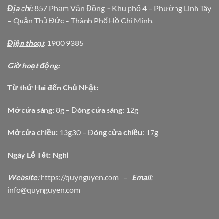
Địa chỉ
:
857 Phạm Văn Đồng
–
Khu phố 4 – Phường Linh Tây
– Quận Thủ Đức – Thành Phố Hồ Chí Minh.
Địện thoại
: 1900 9385
Giờ hoạt động
:
Từ thứ Hai đến Chủ Nhật:
Mở cửa sáng:
8g – Đ
óng cửa sáng
: 12g
Mở cửa chiều:
13g30 – Đ
óng cửa chiều
: 17g
Ngày Lễ Tết: Nghỉ
Website
:
https
://quynguyen.com
–
Email
:
info@quynguyen.com