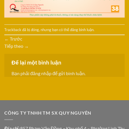
Trackback đã bị đóng, nhưng bạn có thể
đăng bình luận
.
←
Trước
Tiếp theo
→
Để lại một bình luận
Bạn phải
đăng nhập
để gửi bình luận.
CÔNG TY TNHH TM SX QUY NGUYÊN
Địa chỉ
:
857 Phạm Văn Đồng
–
Khu phố 4 – Phường Linh Tây