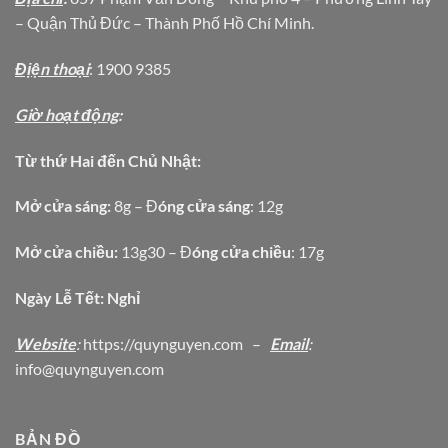
– Quận Thủ Đức – Thành Phố Hồ Chí Minh.
Địện thoại
: 1900 9385
Giờ hoạt động
:
Từ thứ Hai đến Chủ Nhật:
Mở cửa sáng:
8g – Đ
óng cửa sáng
: 12g
Mở cửa chiều:
13g30 – Đ
óng cửa chiều
: 17g
Ngày Lễ Tết: Nghỉ
Website
:
https
://quynguyen.com
–
Email
:
info@quynguyen.com
BẢN ĐỒ