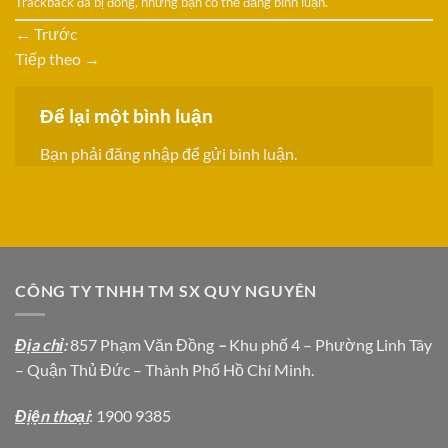
Trackback đã bị đóng, nhưng bạn có thể
đăng bình luận
.
←
Trước
Tiếp theo
→
Để lại một bình luận
Bạn phải
đăng nhập
để gửi bình luận.
CÔNG TY TNHH TM SX QUY NGUYÊN
Địa chỉ
:
857 Phạm Văn Đồng
–
Khu phố 4 – Phường Linh Tây
– Quận Thủ Đức – Thành Phố Hồ Chí Minh.
Địện thoại
: 1900 9385