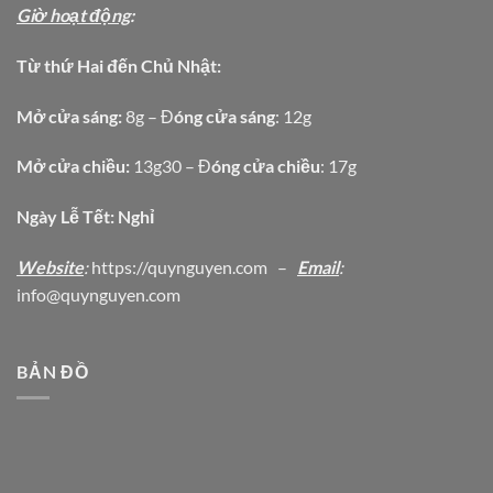
Giờ hoạt động
:
Từ thứ Hai đến Chủ Nhật:
Mở cửa sáng:
8g – Đ
óng cửa sáng
: 12g
Mở cửa chiều:
13g30 – Đ
óng cửa chiều
: 17g
Ngày Lễ Tết: Nghỉ
Website
:
https
://quynguyen.com
–
Email
:
info@quynguyen.com
BẢN ĐỒ