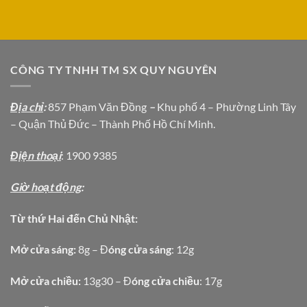
CÔNG TY TNHH TM SX QUY NGUYÊN
Địa chỉ
:
857 Phạm Văn Đồng
–
Khu phố 4 – Phường Linh Tây
– Quận Thủ Đức – Thành Phố Hồ Chí Minh.
Địện thoại
: 1900 9385
Giờ hoạt động
:
Từ thứ Hai đến Chủ Nhật:
Mở cửa sáng:
8g – Đ
óng cửa sáng
: 12g
Mở cửa chiều:
13g30 – Đ
óng cửa chiều
: 17g