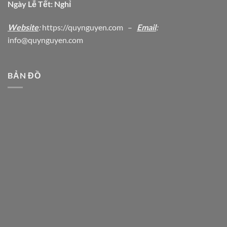
Ngày Lễ Tết: Nghỉ
Website
:
https
://quynguyen.com
–
Email
:
info@quynguyen.com
BẢN ĐỒ