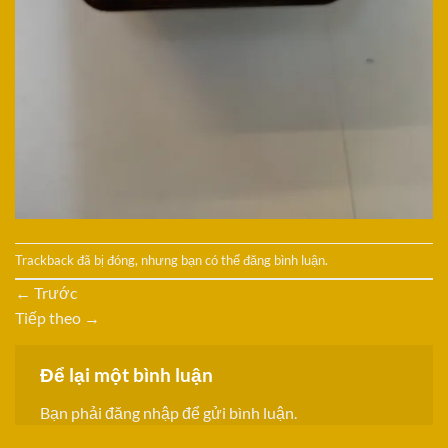
Trackback đã bị đóng, nhưng bạn có thể
đăng bình luận
.
←
Trước
Tiếp theo
→
Để lại một bình luận
Bạn phải
đăng nhập
để gửi bình luận.