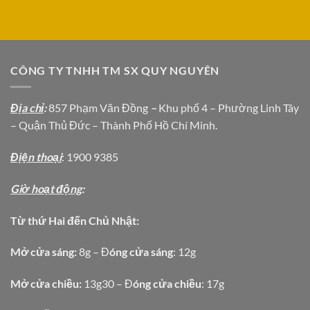
CÔNG TY TNHH TM SX QUY NGUYÊN
Địa chỉ
:
857 Phạm Văn Đồng
–
Khu phố 4 – Phường Linh Tây
– Quận Thủ Đức – Thành Phố Hồ Chí Minh.
Địện thoại
: 1900 9385
Giờ hoạt động
:
Từ thứ Hai đến Chủ Nhật:
Mở cửa sáng:
8g – Đ
óng cửa sáng
: 12g
Mở cửa chiều:
13g30 – Đ
óng cửa chiều
: 17g