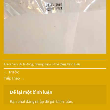
Trackback đã bị đóng, nhưng bạn có thể
đăng bình luận
.
←
Trước
Tiếp theo
→
Để lại một bình luận
Bạn phải
đăng nhập
để gửi bình luận.