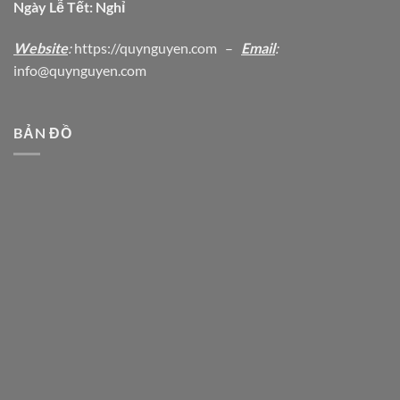
Ngày Lễ Tết: Nghỉ
Website
:
https
://quynguyen.com
–
Email
:
info@quynguyen.com
BẢN ĐỒ