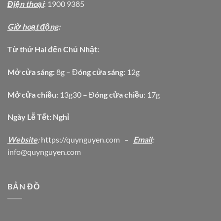
Địện thoại
: 1900 9385
Giờ hoạt động
:
Từ thứ Hai đến Chủ Nhật:
Mở cửa sáng:
8g – Đ
óng cửa sáng
: 12g
Mở cửa chiều:
13g30 – Đ
óng cửa chiều
: 17g
Ngày Lễ Tết: Nghỉ
Website
:
https
://quynguyen.com
–
Email
:
info@quynguyen.com
BẢN ĐỒ