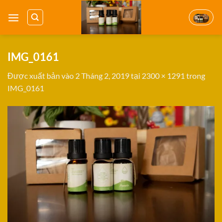
Bỏ
qua
nội
dung
IMG_0161
Được xuất bản vào
2 Tháng 2, 2019
tại
2300 × 1291
trong
IMG_0161