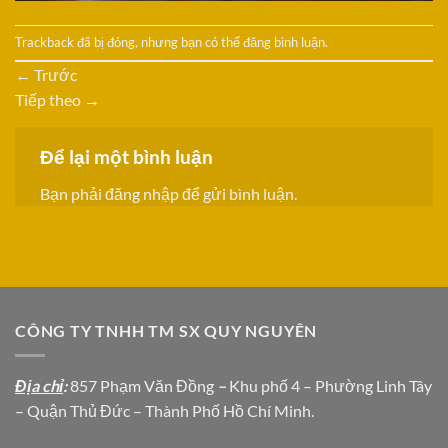
Trackback đã bị đóng, nhưng bạn có thể
đăng bình luận
.
←
Trước
Tiếp theo
→
Để lại một bình luận
Bạn phải
đăng nhập
để gửi bình luận.
CÔNG TY TNHH TM SX QUY NGUYÊN
Địa chỉ
:
857 Phạm Văn Đồng
–
Khu phố 4 – Phường Linh Tây
– Quận Thủ Đức – Thành Phố Hồ Chí Minh.