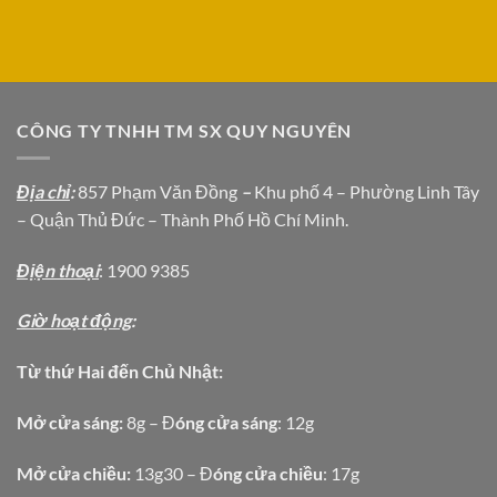
CÔNG TY TNHH TM SX QUY NGUYÊN
Địa chỉ
:
857 Phạm Văn Đồng
–
Khu phố 4 – Phường Linh Tây
– Quận Thủ Đức – Thành Phố Hồ Chí Minh.
Địện thoại
: 1900 9385
Giờ hoạt động
:
Từ thứ Hai đến Chủ Nhật:
Mở cửa sáng:
8g – Đ
óng cửa sáng
: 12g
Mở cửa chiều:
13g30 – Đ
óng cửa chiều
: 17g