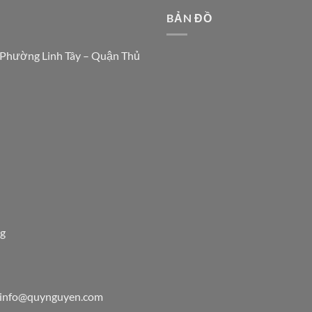
N
BẢN ĐỒ
 Phường Linh Tây – Quận Thủ
7g
info@quynguyen.com