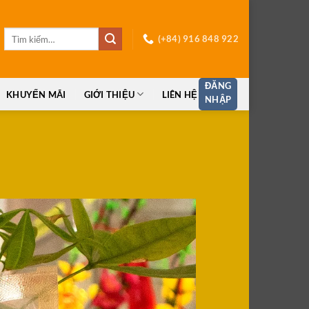
Tìm
(+84) 916 848 922
kiếm:
ĐĂNG
KHUYẾN MÃI
GIỚI THIỆU
LIÊN HỆ
NHẬP