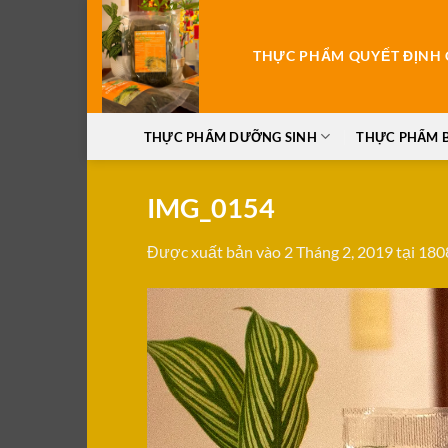
Bỏ
qua
THỰC PHẨM QUYẾT ĐỊNH C
nội
dung
THỰC PHẨM DƯỠNG SINH
THỰC PHẨM 
IMG_0154
Được xuất bản vào
2 Tháng 2, 2019
tại
180