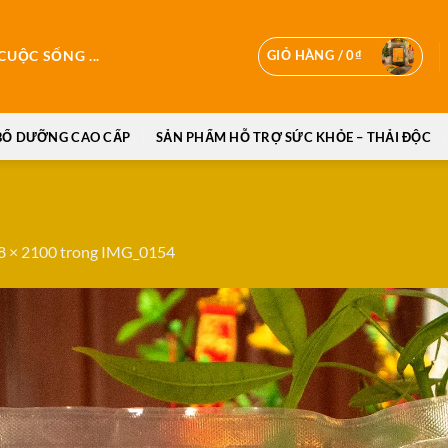
GIỎ HÀNG /
0
₫
UỘC SỐNG ...
BỔ DƯỠNG CAO CẤP
SẢN PHẨM HỖ TRỢ SỨC KHỎE – THẢI ĐỘC
8 × 2100
trong
IMG_0154