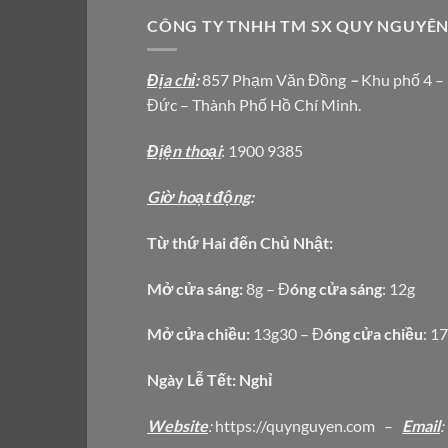
CÔNG TY TNHH TM SX QUY NGUYÊ
Địa chỉ
:
857 Phạm Văn Đồng
–
Khu phố 4 –
Đức – Thành Phố Hồ Chí Minh.
Địện thoại
: 1900 9385
Giờ hoạt động
:
Từ thứ Hai đến Chủ Nhật:
Mở cửa sáng:
8g – Đ
óng cửa sáng
: 12g
Mở cửa chiều:
13g30 – Đ
óng cửa chiều
: 1
Ngày Lễ Tết: Nghỉ
Website
:
https
://quynguyen.com
–
Email
: