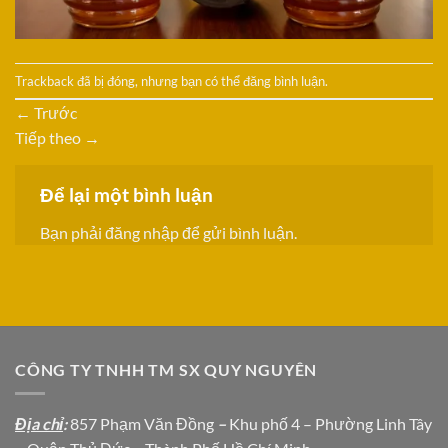
Trackback đã bị đóng, nhưng bạn có thể
đăng bình luận
.
←
Trước
Tiếp theo
→
Để lại một bình luận
Bạn phải
đăng nhập
để gửi bình luận.
CÔNG TY TNHH TM SX QUY NGUYÊN
Địa chỉ
:
857 Phạm Văn Đồng
–
Khu phố 4 – Phường Linh Tây