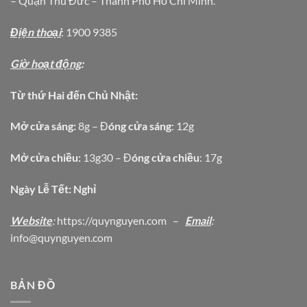
– Quận Thủ Đức – Thành Phố Hồ Chí Minh.
Địện thoại
: 1900 9385
Giờ hoạt động
:
Từ thứ Hai đến Chủ Nhật:
Mở cửa sáng:
8g – Đ
óng cửa sáng
: 12g
Mở cửa chiều:
13g30 – Đ
óng cửa chiều
: 17g
Ngày Lễ Tết: Nghỉ
Website
:
https
://quynguyen.com
–
Email
:
info@quynguyen.com
BẢN ĐỒ