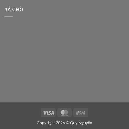
BẢN ĐỒ
Visa
MasterCard
Cash
On
Copyright 2026 ©
Quy Nguyên
Delivery