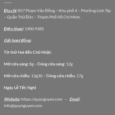
Địa chỉ
:
857 Phạm Văn Đồng
–
Khu phố 4 – Phường Linh Tây
– Quận Thủ Đức – Thành Phố Hồ Chí Minh.
Địện thoại
: 1900 9385
Giờ hoạt động
:
Từ thứ Hai đến Chủ Nhật:
Mở cửa sáng:
8g – Đ
óng cửa sáng
: 12g
Mở cửa chiều:
13g30 – Đ
óng cửa chiều
: 17g
Ngày Lễ Tết: Nghỉ
Website
:
https
://quynguyen.com
–
Email
:
info@quynguyen.com