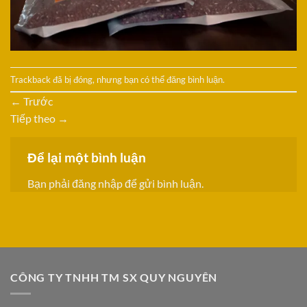
Trackback đã bị đóng, nhưng bạn có thể
đăng bình luận
.
←
Trước
Tiếp theo
→
Để lại một bình luận
Bạn phải
đăng nhập
để gửi bình luận.
CÔNG TY TNHH TM SX QUY NGUYÊN