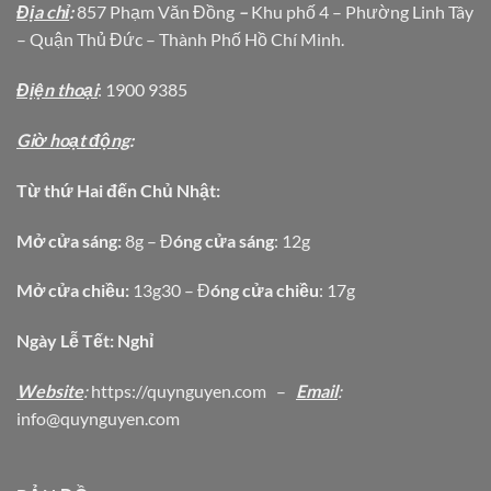
Địa chỉ
:
857 Phạm Văn Đồng
–
Khu phố 4 – Phường Linh Tây
– Quận Thủ Đức – Thành Phố Hồ Chí Minh.
Địện thoại
: 1900 9385
Giờ hoạt động
:
Từ thứ Hai đến Chủ Nhật:
Mở cửa sáng:
8g – Đ
óng cửa sáng
: 12g
Mở cửa chiều:
13g30 – Đ
óng cửa chiều
: 17g
Ngày Lễ Tết: Nghỉ
Website
:
https
://quynguyen.com
–
Email
:
info@quynguyen.com