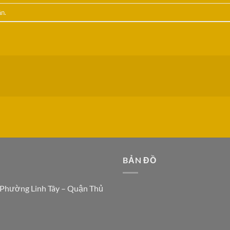
ận
.
N
BẢN ĐỒ
 Phường Linh Tây – Quận Thủ