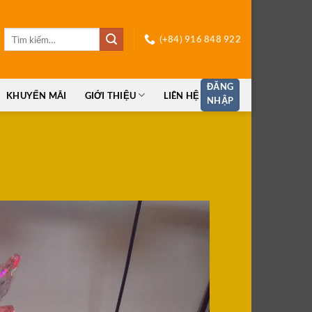
Tìm
(+84) 916 848 922
kiếm:
ĐĂNG
KHUYẾN MÃI
GIỚI THIỆU
LIÊN HỆ
NHẬP