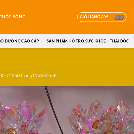
GIỎ HÀNG /
0
₫
UỘC SỐNG ...
BỔ DƯỠNG CAO CẤP
SẢN PHẨM HỖ TRỢ SỨC KHỎE – THẢI ĐỘC
00 × 2250
trong
IMAG0558