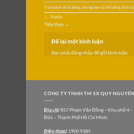
Trackback đã bị đóng, nhưng bạn có thể
đăng bình lu
←
Trước
Tiếp theo
→
Để lại một bình luận
Bạn phải
đăng nhập
để gửi bình luận.
CÔNG TY TNHH TM SX QUY NGUYÊ
Địa chỉ
:
857 Phạm Văn Đồng
–
Khu phố 4 –
Đức – Thành Phố Hồ Chí Minh.
Địện thoại
: 1900 9385