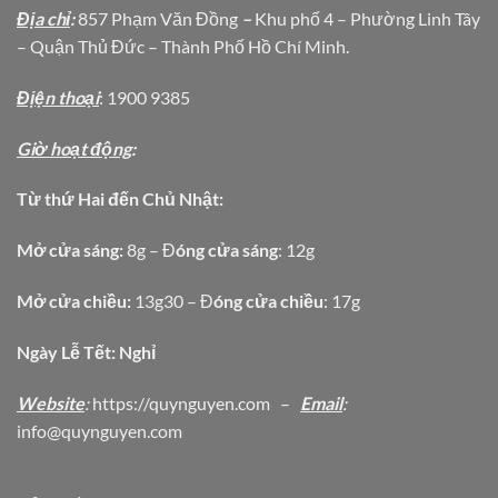
Địa chỉ
:
857 Phạm Văn Đồng
–
Khu phố 4 – Phường Linh Tây
– Quận Thủ Đức – Thành Phố Hồ Chí Minh.
Địện thoại
: 1900 9385
Giờ hoạt động
:
Từ thứ Hai đến Chủ Nhật:
Mở cửa sáng:
8g – Đ
óng cửa sáng
: 12g
Mở cửa chiều:
13g30 – Đ
óng cửa chiều
: 17g
Ngày Lễ Tết: Nghỉ
Website
:
https
://quynguyen.com
–
Email
:
info@quynguyen.com