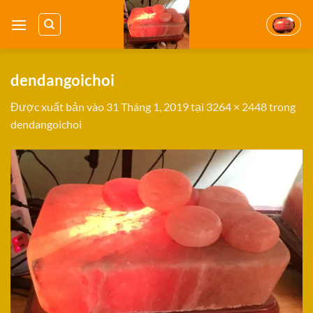
Bỏ
qua
nội
dung
dendangoichoi
Được xuất bản vào
31 Tháng 1, 2019
tại
3264 × 2448
trong
dendangoichoi