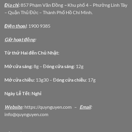
Địa chỉ
:
857 Phạm Văn Đồng
–
Khu phố 4 – Phường Linh Tây
– Quận Thủ Đức – Thành Phố Hồ Chí Minh.
Địện thoại
: 1900 9385
Giờ hoạt động
:
Từ thứ Hai đến Chủ Nhật:
Mở cửa sáng:
8g – Đ
óng cửa sáng
: 12g
Mở cửa chiều:
13g30 – Đ
óng cửa chiều
: 17g
Ngày Lễ Tết: Nghỉ
Website
:
https
://quynguyen.com
–
Email
:
info@quynguyen.com