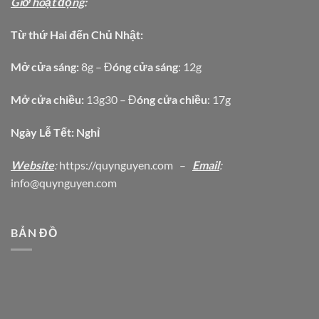
Giờ hoạt động
:
Từ thứ Hai đến Chủ Nhật:
Mở cửa sáng:
8g – Đ
óng cửa sáng
: 12g
Mở cửa chiều:
13g30 – Đ
óng cửa chiều
: 17g
Ngày Lễ Tết: Nghỉ
Website
:
https
://quynguyen.com
–
Email
:
info@quynguyen.com
BẢN ĐỒ