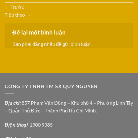
←
Trước
Tiếp theo
→
Để lại một bình luận
Bạn phải
đăng nhập
để gửi bình luận.
CÔNG TY TNHH TM SX QUY NGUYÊN
Địa chỉ
:
857 Phạm Văn Đồng
–
Khu phố 4 – Phường Linh Tây
– Quận Thủ Đức – Thành Phố Hồ Chí Minh.
Địện thoại
: 1900 9385