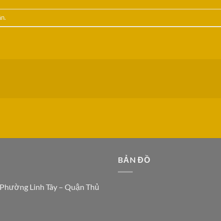
ận
.
N
BẢN ĐỒ
 Phường Linh Tây – Quận Thủ