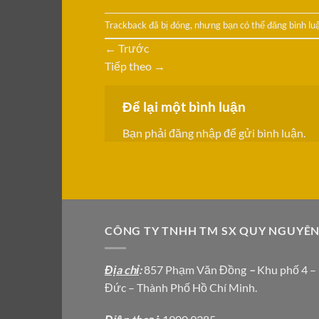
Trackback đã bị đóng, nhưng bạn có thể
đăng bình lu
←
Trước
Tiếp theo
→
Để lại một bình luận
Bạn phải
đăng nhập
để gửi bình luận.
CÔNG TY TNHH TM SX QUY NGUYÊ
Địa chỉ
:
857 Phạm Văn Đồng
–
Khu phố 4 –
Đức – Thành Phố Hồ Chí Minh.