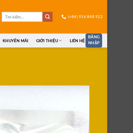
Tìm
(+84) 916 848 922
kiếm:
ĐĂNG
KHUYẾN MÃI
GIỚI THIỆU
LIÊN HỆ
NHẬP