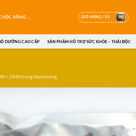
GIỎ HÀNG /
0
₫
UỘC SỐNG ...
BỔ DƯỠNG CAO CẤP
SẢN PHẨM HỖ TRỢ SỨC KHỎE – THẢI ĐỘC
48 × 2448
trong
daudosong