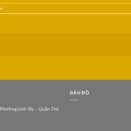
ận
.
N
BẢN ĐỒ
 Phường Linh Tây – Quận Thủ