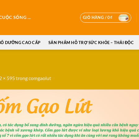
GIỎ HÀNG /
0
₫
UỘC SỐNG ...
BỔ DƯỠNG CAO CẤP
SẢN PHẨM HỖ TRỢ SỨC KHỎE – THẢI ĐỘC
2 × 595
trong
comgaolut