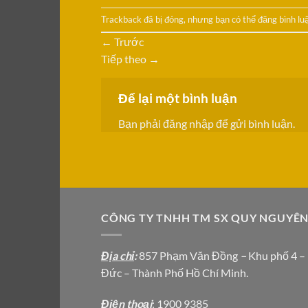
Trackback đã bị đóng, nhưng bạn có thể
đăng bình lu
←
Trước
Tiếp theo
→
Để lại một bình luận
Bạn phải
đăng nhập
để gửi bình luận.
CÔNG TY TNHH TM SX QUY NGUYÊ
Địa chỉ
:
857 Phạm Văn Đồng
–
Khu phố 4 –
Đức – Thành Phố Hồ Chí Minh.
Địện thoại
: 1900 9385