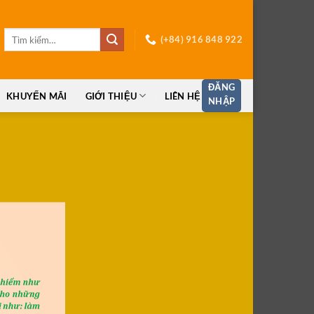
Tìm
(+84) 916 848 922
kiếm:
ĐĂNG
KHUYẾN MÃI
GIỚI THIỆU
LIÊN HỆ
NHẬP