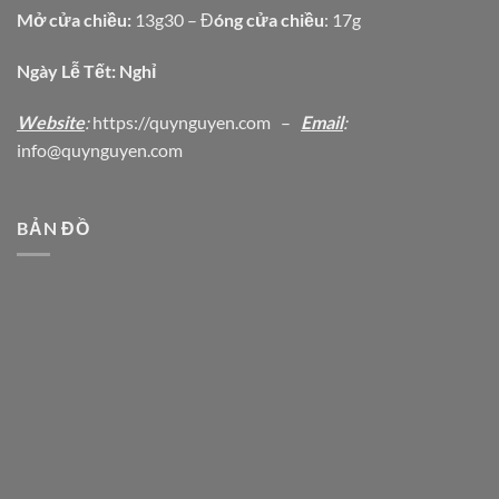
Mở cửa chiều:
13g30 – Đ
óng cửa chiều
: 17g
Ngày Lễ Tết: Nghỉ
Website
:
https
://quynguyen.com
–
Email
:
info@quynguyen.com
BẢN ĐỒ