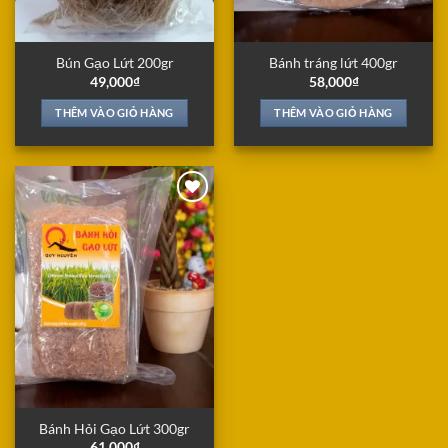
Bún Gạo Lứt 200gr
Bánh tráng lứt 400gr
49,000
₫
58,000
₫
THÊM VÀO GIỎ HÀNG
THÊM VÀO GIỎ HÀNG
Add to
Wishlist
Bánh Hỏi Gạo Lứt 300gr
61,000
₫