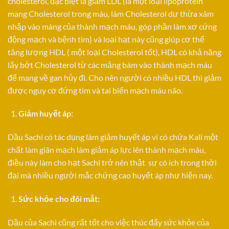
cholesterol, đặc biệt là giảm LDL (là một loại lipoprotein
mang Cholesterol trong máu, làm Cholesterol dư thừa xâm
nhập vào màng của thành mạch máu, góp phần làm xơ cứng
động mạch và bệnh tim) và loại hạt này cũng giúp cơ thể
tăng lượng HDL ( một loại Cholesterol tốt), HDL có khả năng
lấy bớt Cholesterol từ các mảng bám vào thành mạch máu
để mang về gan hủy đi. Cho nên người có nhiều HDL thì giảm
được nguy cơ đứng tim và tai biến mạch máu não.
Giảm huyết áp:
Dầu Sachi có tác dụng làm giảm huyết áp vì có chứa Kali một
chất làm giãn mạch làm giảm áp lực lên thành mạch máu,
điều này làm cho hạt Sachi trở nên thật sự có ích trong thời
đại mà nhiều người mắc chứng cao huyết áp như hiện nay.
Sức khỏe cho đôi mắt:
Dầu của Sachi cũng rất tốt cho việc thúc đẩy sức khỏe của