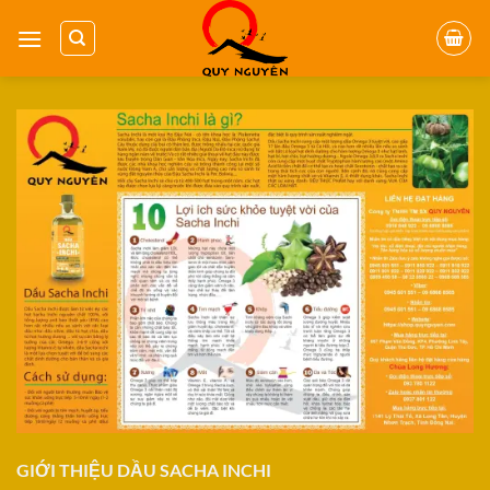
Bỏ
qua
nội
dung
GIỚI THIỆU DẦU SACHA INCHI