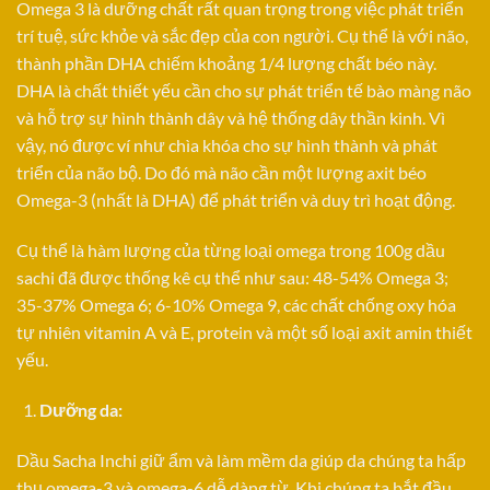
Omega 3 là dưỡng chất rất quan trọng trong việc phát triển
trí tuệ, sức khỏe và sắc đẹp của con người. Cụ thể là với não,
thành phần DHA chiếm khoảng 1/4 lượng chất béo này.
DHA là chất thiết yếu cần cho sự phát triển tế bào màng não
và hỗ trợ sự hình thành dây và hệ thống dây thần kinh. Vì
vậy, nó được ví như chìa khóa cho sự hình thành và phát
triển của não bộ. Do đó mà não cần một lượng axit béo
Omega-3 (nhất là DHA) để phát triển và duy trì hoạt động.
Cụ thể là hàm lượng của từng loại omega trong 100g dầu
sachi đã được thống kê cụ thể như sau: 48-54% Omega 3;
35-37% Omega 6; 6-10% Omega 9, các chất chống oxy hóa
tự nhiên vitamin A và E, protein và một số loại axit amin thiết
yếu.
Dưỡng da:
Dầu Sacha Inchi giữ ẩm và làm mềm da giúp da chúng ta hấp
thụ omega-3 và omega-6 dễ dàng từ. Khi chúng ta bắt đầu