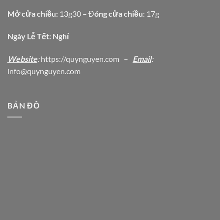
Mở cửa chiều:
13g30 – Đ
óng cửa chiều
: 17g
Ngày Lễ Tết: Nghỉ
Website
:
https
://quynguyen.com
–
Email
:
info@quynguyen.com
BẢN ĐỒ