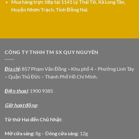
Mua hàng trực tiếp tại 1141 Lý Thái Tổ, Xã Long Tân,
Huyện Nhơn Trạch, Tỉnh Đồng Nai.
CÔNG TY TNHH TM SX QUY NGUYÊN
Địa chỉ
:
857 Phạm Văn Đồng
–
Khu phố 4 – Phường Linh Tây
– Quận Thủ Đức – Thành Phố Hồ Chí Minh.
Địện thoại
: 1900 9385
Giờ hoạt động
:
Từ thứ Hai đến Chủ Nhật:
Mở cửa sáng:
8g – Đ
óng cửa sáng
: 12g