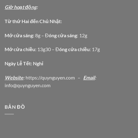
Giờ hoạt động
:
Từ thứ Hai đến Chủ Nhật:
Mở cửa sáng:
8g – Đ
óng cửa sáng
: 12g
Mở cửa chiều:
13g30 – Đ
óng cửa chiều
: 17g
Ngày Lễ Tết: Nghỉ
Website
:
https
://quynguyen.com
–
Email
:
info@quynguyen.com
BẢN ĐỒ