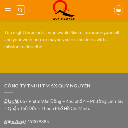
Bỏ
qua
nội
dung
You might be an artist who would like to introduce yourself
and your work here or maybe you’re a business with a
mission to describe.
CÔNG TY TNHH TM SX QUY NGUYÊN
Địa chỉ
:
857 Phạm Văn Đồng
–
Khu phố 4 – Phường Linh Tây
– Quận Thủ Đức – Thành Phố Hồ Chí Minh.
Địện thoại
: 1900 9385